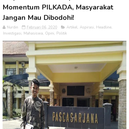
Momentum PILKADA, Masyarakat
Jangan Mau Dibodohi!
Nurdin
Februari 06, 2020
Artikel
,
Aspirasi
,
Headline
,
Investigasi
,
Mahasiswa
,
Opini
,
Politik