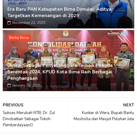
Era Baru PAN Kabupaten Bima Dimulai: Aditya
Targetkan Kemenangan di 2029
November 22, 2025
Berita Bima
Dinilai Sebagai Penyelanggara Terbaik Pilkada
Serentak 2024, KPUD Kota Bima Raih Berbagai
Penghargaan
January 28, 2025
PREVIOUS
NEXT
Sukses Merubah NTB, Dr. Zul
Kunker di Wera, Bupati Bantu
Dinobatkan Sebagai Tokoh
Musholla dan Masjid Puluhan Juta
PemberdayaanO