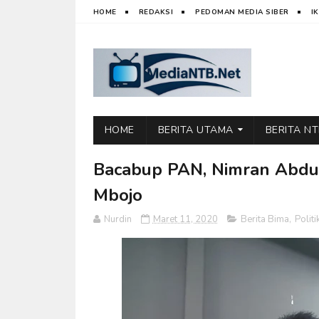
HOME
REDAKSI
PEDOMAN MEDIA SIBER
I
HOME
BERITA UTAMA
BERITA N
Bacabup PAN, Nimran Abdu
Mbojo
Nurdin
Maret 11, 2020
Berita Bima
,
Politi