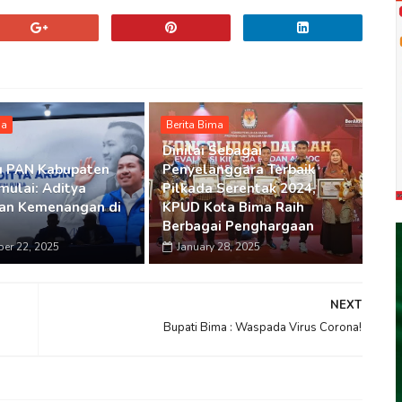
ma
Berita Bima
Dinilai Sebagai
u PAN Kabupaten
Penyelanggara Terbaik
mulai: Aditya
Pilkada Serentak 2024,
an Kemenangan di
KPUD Kota Bima Raih
Berbagai Penghargaan
er 22, 2025
January 28, 2025
NEXT
Bupati Bima : Waspada Virus Corona!