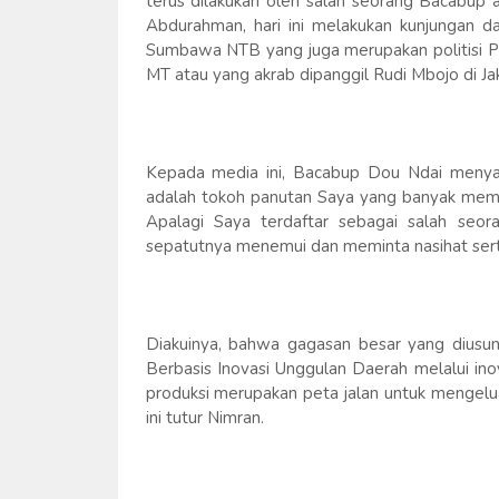
terus dilakukan oleh salah seorang Bacabup 
Abdurahman, hari ini melakukan kunjungan da
Sumbawa NTB yang juga merupakan politisi Pa
MT atau yang akrab dipanggil Rudi Mbojo di Ja
Kepada media ini, Bacabup Dou Ndai menyam
adalah tokoh panutan Saya yang banyak membe
Apalagi Saya terdaftar sebagai salah seo
sepatutnya menemui dan meminta nasihat serta
Diakuinya, bahwa gagasan besar yang diusu
Berbasis Inovasi Unggulan Daerah melalui inov
produksi merupakan peta jalan untuk mengelua
ini tutur Nimran.