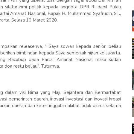
asal PAN yang dikenal luas dengan tagar #doundai Nimran
n silaturahmi politik kepada anggota DPR RI dapil Pulau
rtai Amanat Nasional, Bapak H. Muhammad Syafrudin, ST.,
karta, Selasa 10 Maret 2020.
paikan releasenya, " Saya sowan kepada senior, beliau
rikan bimbingan kepada Saya semenjak hijrah ke Jakarta.
rang Bacabup pada Partai Amanat Nasional maka sudah
 doa restu beliau". Tuturnya.
ng dalam visi Bima yang Maju Sejahtera dan Bermartabat
asi pemerintah daerah, inovasi investasi dan inovasi kreasi
rkan daerah dari ketertinggalan akibat tidak diurus selama