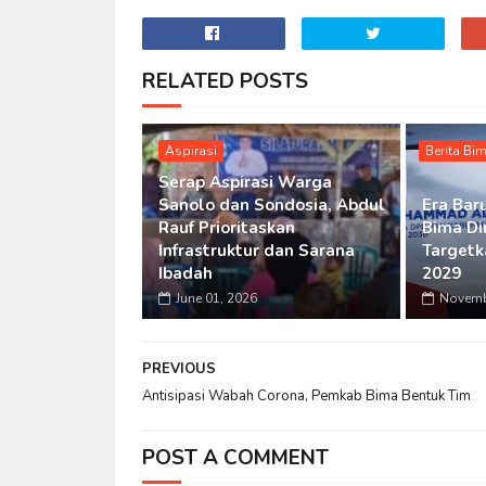
RELATED POSTS
Aspirasi
Berita Bi
Serap Aspirasi Warga
Sanolo dan Sondosia, Abdul
Era Bar
Rauf Prioritaskan
Bima Di
Infrastruktur dan Sarana
Targetk
Ibadah
2029
June 01, 2026
Novemb
PREVIOUS
Antisipasi Wabah Corona, Pemkab Bima Bentuk Tim
POST A COMMENT