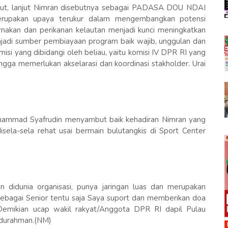
but, lanjut Nimran disebutnya sebagai PADASA DOU NDAI
merupakan upaya terukur dalam mengembangkan potensi
rnakan dan perikanan kelautan menjadi kunci meningkatkan
jadi sumber pembiayaan program baik wajib, unggulan dan
si yang dibidangi oleh beliau, yaitu komisi IV DPR RI yang
ngga memerlukan akselarasi dan koordinasi stakholder. Urai
ammad Syafrudin menyambut baik kehadiran Nimran yang
ela-sela rehat usai bermain bulutangkis di Sport Center
n didunia organisasi, punya jaringan luas dan merupakan
bagai Senior tentu saja Saya suport dan memberikan doa
. Demikian ucap wakil rakyat/Anggota DPR RI dapil Pulau
bdurahman.(NM)