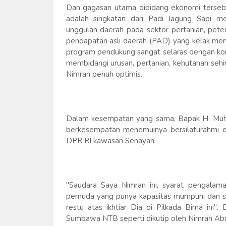
Dan gagasan utama dibidang ekonomi terse
adalah singkatan dari Padi Jagung Sapi 
unggulan daerah pada sektor pertanian, pete
pendapatan asli daerah (PAD) yang kelak men
program pendukung sangat selaras dengan komi
membidangi urusan, pertanian, kehutanan sehi
Nimran penuh optimis.
Dalam kesempatan yang sama, Bapak H. Muh
berkesempatan menemuinya bersilaturahmi dis
DPR RI kawasan Senayan.
"Saudara Saya Nimran ini, syarat pengalama
pemuda yang punya kapasitas mumpuni dan se
restu atas ikhtiar Dia di Pilkada Bima ini"
Sumbawa NTB seperti dikutip oleh Nimran A