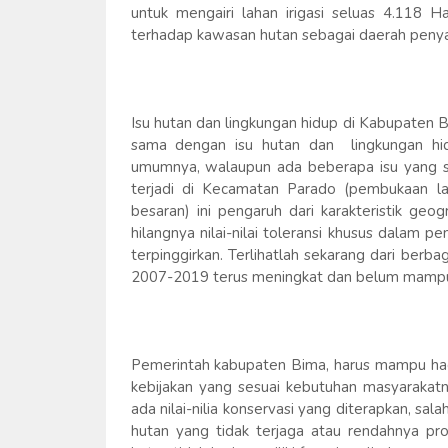
untuk mengairi lahan irigasi seluas 4.118 Ha
terhadap kawasan hutan sebagai daerah penyan
Isu hutan dan lingkungan hidup di Kabupaten B
sama dengan isu hutan dan lingkungan hi
umumnya, walaupun ada beberapa isu yang si
terjadi di Kecamatan Parado (pembukaan la
besaran) ini pengaruh dari karakteristik ge
hilangnya nilai-nilai toleransi khusus dalam
terpinggirkan. Terlihatlah sekarang dari berb
2007-2019 terus meningkat dan belum mampu 
Pemerintah kabupaten Bima, harus mampu had
kebijakan yang sesuai kebutuhan masyaraka
ada nilai-nilia konservasi yang diterapkan, sa
hutan yang tidak terjaga atau rendahnya pro