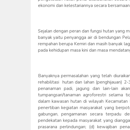
ekonomi dan kelestariannya secara bersamaan 
Sejalan dengan peran dan fungsi hutan yang 
banyak yaitu penyangga air di bendungan Pel
rempahan berupa Kemiri dan masih banyak lagi
pada kehidupan masa kini dan masa mendatang (
Banyaknya permasalahan yang telah diuraikan
rehabilitasi hutan dan lahan (penghijauan) 
penanaman padi, jagung dan lain-lain ak
tumpangsari/tanaman agroforestri selama tid
dalam kawasan hutan di wilayah Kecamatan 
penertiban kegiatan masyarakat yang berpote
gabungan, pengamanan secara terpadu den
pendekatan kepada masyarakat yang dianggap
prasarana perlindungan; (d) kewajiban pe