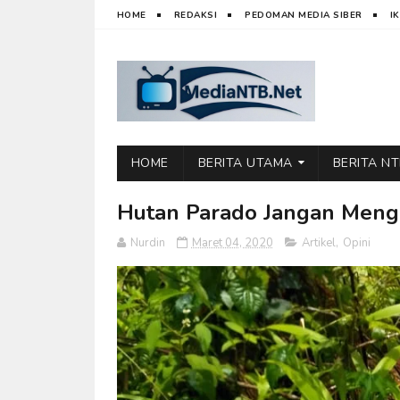
HOME
REDAKSI
PEDOMAN MEDIA SIBER
I
HOME
BERITA UTAMA
BERITA N
Hutan Parado Jangan Meng
Nurdin
Maret 04, 2020
Artikel
,
Opini