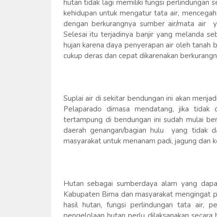
hutan tidak lagi memiliki fungsi perlindunga
kehidupan untuk mengatur tata air, mencegah ba
dengan berkurangnya sumber air/mata air ya
Selesai itu terjadinya banjir yang melanda 
hujan karena daya penyerapan air oleh tanah b
cukup deras dan cepat dikarenakan berkuran
Suplai air di sekitar bendungan ini akan men
Pelaparado dimasa mendatang, jika tidak di
tertampung di bendungan ini sudah mulai be
daerah genangan/bagian hulu yang tidak da
masyarakat untuk menanam padi, jagung dan k
Hutan sebagai sumberdaya alam yang dapat
Kabupaten Bima dan masyarakat mengingat pen
hasil hutan, fungsi perlindungan tata air, p
pengelolaan hutan perlu dilaksanakan secara