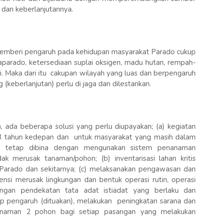
dan keberlanjutannya.
memberi pengaruh pada kehidupan masyarakat Parado cukup
aparado, ketersediaan suplai oksigen, madu hutan, rempah-
. Maka dari itu cakupan wilayah yang luas dan berpengaruh
keberlanjutan) perlu di jaga dan dilestarikan.
, ada beberapa solusi yang perlu diupayakan; (a) kegiatan
2-3 tahun kedepan dan untuk masyarakat yang masih dalam
an tetap dibina dengan mengunakan sistem penanaman
ak merusak tanaman/pohon; (b) inventarisasi lahan kritis
Parado dan sekitarnya; (c) melaksanakan pengawasan dan
nsi merusak lingkungan dan bentuk operasi rutin, operasi
gan pendekatan tata adat istiadat yang berlaku dan
 pengaruh (dituakan), melakukan peningkatan sarana dan
nanaman 2 pohon bagi setiap pasangan yang melakukan