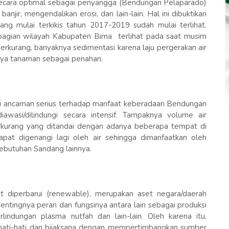
n secara optimal sebagai penyangga (Bendungan Pelaparado)
njir, mengendalikan erosi, dan lain-lain. Hal ini dibuktikan
ng mulai terkikis tahun 2017-2019 sudah mulai terlihat.
sebagian wilayah Kabupaten Bima terlihat pada saat musim
erkurang, banyaknya sedimentasi karena laju pergerakan air
gnya tanaman sebagai penahan.
jadi ancaman serius terhadap manfaat keberadaan Bendungan
awasi/dilindungi secara intensif. Tampaknya volume air
rkurang yang ditandai dengan adanya beberapa tempat di
pat digenangi lagi oleh air sehingga dimanfaatkan oleh
ebutuhan Sandang lainnya.
 diperbarui (renewable), merupakan aset negara/daerah
tingnya peran dan fungsinya antara lain sebagai produksi
erlindungan plasma nutfah dan lain-lain. Oleh karena itu,
 hati-hati dan bijaksana dengan mempertimbangkan sumber