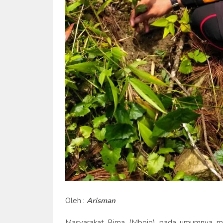
Oleh :
Arisman
Masyarakat Bima (Mbojo) pada umumnya memi