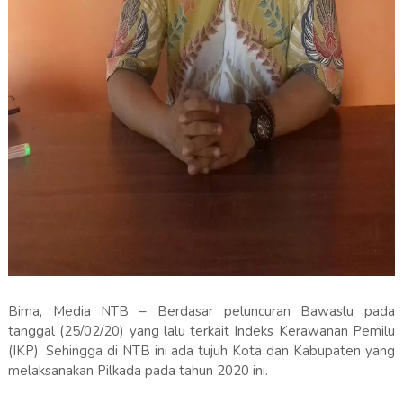
Bima, Media NTB – Berdasar peluncuran Bawaslu pada
tanggal (25/02/20) yang lalu terkait Indeks Kerawanan Pemilu
(IKP). Sehingga di NTB ini ada tujuh Kota dan Kabupaten yang
melaksanakan Pilkada pada tahun 2020 ini.