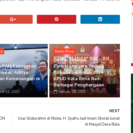
ma
Berita Bima
Dinilai Sebagai
u PAN Kabupaten
Penyelanggara Terbaik
mulai: Aditya
Pilkada Serentak 2024,
an Kemenangan di
KPUD Kota Bima Raih
Berbagai Penghargaan
er 22, 2025
January 28, 2025
NEXT
PON
Usai Silaturahmi di Ntoke, H. Syafru Jadi Imam Sholat Jumat
di Masjid Desa Bala