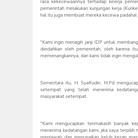
rasa kekecewaannya terhadap kinerja pemer
pemerintah melakukan kunjungan kerja (Kunker
hal itu juga membuat mereka kecewa padahal
"Kami ingin menagih janji IDP untuk membang
diindahkan oleh pemerintah, oleh karena it
memenangkannya, dan kami tidak ingin mengula
Sementara itu, H. Syafrudin, M.Pd menguc
setempat yang telah menerima kedatanga
masyarakat setempat.
"Kami mengucapkan terimakasih banyak k
menerima kedatangan kami, jika saya terpilih
menjawab dan menunaikan keluh kesan masya