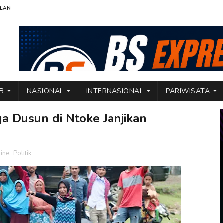
KLAN
TB
NASIONAL
INTERNASIONAL
PARIWISATA
a Dusun di Ntoke Janjikan
ine
,
Politik