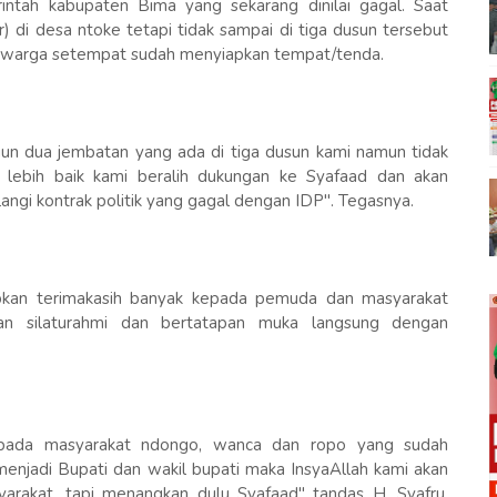
intah kabupaten Bima yang sekarang dinilai gagal. Saat
) di desa ntoke tetapi tidak sampai di tiga dusun tersebut
 warga setempat sudah menyiapkan tempat/tenda.
un dua jembatan yang ada di tiga dusun kami namun tidak
u lebih baik kami beralih dukungan ke Syafaad dan akan
ngi kontrak politik yang gagal dengan IDP". Tegasnya.
apkan terimakasih banyak kepada pemuda dan masyarakat
n silaturahmi dan bertatapan muka langsung dengan
epada masyarakat ndongo, wanca dan ropo yang sudah
 menjadi Bupati dan wakil bupati maka InsyaAllah kami akan
rakat, tapi menangkan dulu Syafaad" tandas H. Syafru.