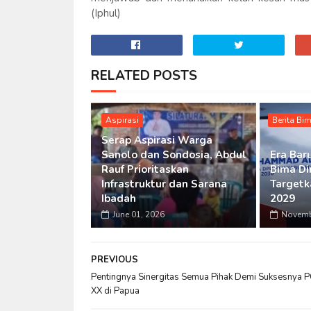
(Iphul)
RELATED POSTS
Aspirasi
Berita Bi
Serap Aspirasi Warga
Sanolo dan Sondosia, Abdul
Era Bar
Rauf Prioritaskan
Bima Di
Infrastruktur dan Sarana
Targetk
Ibadah
2029
June 01, 2026
Novemb
PREVIOUS
Pentingnya Sinergitas Semua Pihak Demi Suksesnya 
XX di Papua