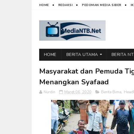
HOME
REDAKSI
PEDOMAN MEDIA SIBER
I
HOME
BERITA UTAMA
BERITA N
Masyarakat dan Pemuda Tig
Menangkan Syafaad
Nurdin
Maret 06, 2020
Berita Bima
,
Headl