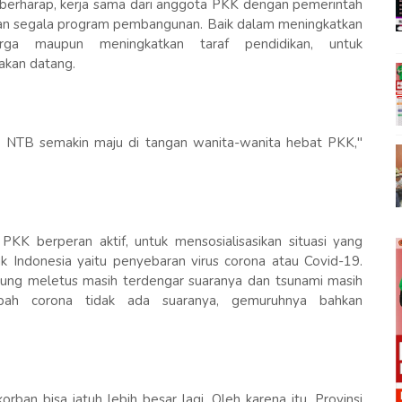
u berharap, kerja sama dari anggota PKK dengan pemerintah
tan segala program pembangunan. Baik dalam meningkatkan
uarga maupun meningkatkan taraf pendidikan, untuk
kan datang.
ah NTB semakin maju di tangan wanita-wanita hebat PKK,"
 PKK berperan aktif, untuk mensosialisasikan situasi yang
k Indonesia yaitu penyebaran virus corona atau Covid-19.
ung meletus masih terdengar suaranya dan tsunami masih
bah corona tidak ada suaranya, gemuruhnya bahkan
korban bisa jatuh lebih besar lagi. Oleh karena itu, Provinsi