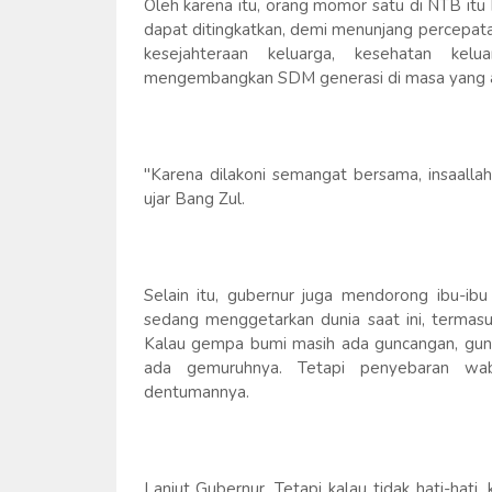
Oleh karena itu, orang momor satu di NTB it
dapat ditingkatkan, demi menunjang percepa
kesejahteraan keluarga, kesehatan kel
mengembangkan SDM generasi di masa yang a
"Karena dilakoni semangat bersama, insaall
ujar Bang Zul.
Selain itu, gubernur juga mendorong ibu-ibu
sedang menggetarkan dunia saat ini, termasu
Kalau gempa bumi masih ada guncangan, gun
ada gemuruhnya. Tetapi penyebaran wa
dentumannya.
Lanjut Gubernur, Tetapi kalau tidak hati-hati, 