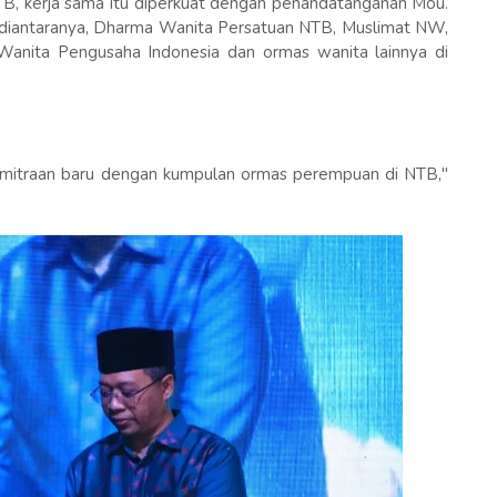
B, kerja sama itu diperkuat dengan penandatanganan Mou.
diantaranya, Dharma Wanita Persatuan NTB, Muslimat NW,
Wanita Pengusaha Indonesia dan ormas wanita lainnya di
emitraan baru dengan kumpulan ormas perempuan di NTB,"