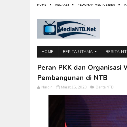
HOME
REDAKSI
PEDOMAN MEDIA SIBER
I
HOME
BERITA UTAMA
BERITA N
Peran PKK dan Organisasi 
Pembangunan di NTB
Nurdin
Maret 15, 2020
Berita NTB