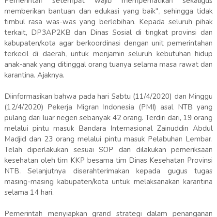
Pemerintah setempat wajib memperhatikan sekaligus
memberikan bantuan dan edukasi yang baik", sehingga tidak
timbul rasa was-was yang berlebihan. Kepada seluruh pihak
terkait, DP3AP2KB dan Dinas Sosial di tingkat provinsi dan
kabupaten/kota agar berkoordinasi dengan unit pemerintahan
terkecil di daerah, untuk menjamin seluruh kebutuhan hidup
anak-anak yang ditinggal orang tuanya selama masa rawat dan
karantina. Ajaknya.
Diinformasikan bahwa pada hari Sabtu (11/4/2020) dan Minggu
(12/4/2020) Pekerja Migran Indonesia (PMI) asal NTB yang
pulang dari luar negeri sebanyak 42 orang. Terdiri dari, 19 orang
melalui pintu masuk Bandara Internasional Zainuddin Abdul
Madjid dan 23 orang melalui pintu masuk Pelabuhan Lembar.
Telah diperlakukan sesuai SOP dan dilakukan pemeriksaan
kesehatan oleh tim KKP besama tim Dinas Kesehatan Provinsi
NTB. Selanjutnya diserahterimakan kepada gugus tugas
masing-masing kabupaten/kota untuk melaksanakan karantina
selama 14 hari.
Pemerintah menyiapkan grand strategi dalam penanganan