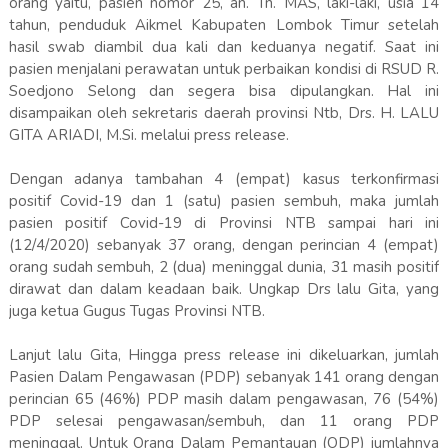
orang yaitu, pasien nomor 25, an. Tn. MAS, laki-laki, usia 14
tahun, penduduk Aikmel Kabupaten Lombok Timur setelah
hasil swab diambil dua kali dan keduanya negatif. Saat ini
pasien menjalani perawatan untuk perbaikan kondisi di RSUD R.
Soedjono Selong dan segera bisa dipulangkan. Hal ini
disampaikan oleh sekretaris daerah provinsi Ntb, Drs. H. LALU
GITA ARIADI, M.Si. melalui press release.
Dengan adanya tambahan 4 (empat) kasus terkonfirmasi
positif Covid-19 dan 1 (satu) pasien sembuh, maka jumlah
pasien positif Covid-19 di Provinsi NTB sampai hari ini
(12/4/2020) sebanyak 37 orang, dengan perincian 4 (empat)
orang sudah sembuh, 2 (dua) meninggal dunia, 31 masih positif
dirawat dan dalam keadaan baik. Ungkap Drs lalu Gita, yang
juga ketua Gugus Tugas Provinsi NTB.
Lanjut lalu Gita, Hingga press release ini dikeluarkan, jumlah
Pasien Dalam Pengawasan (PDP) sebanyak 141 orang dengan
perincian 65 (46%) PDP masih dalam pengawasan, 76 (54%)
PDP selesai pengawasan/sembuh, dan 11 orang PDP
meninggal. Untuk Orang Dalam Pemantauan (ODP) jumlahnya