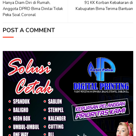
Hanya Diam Diri di Rumah,
91 KK Korban Kebakaran di
Anggota DPRD Bima Dinilai Tidak
Kabupaten Bima Terima Bantuan
Peka Soal Coronal
POST A COMMENT