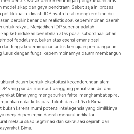
t, membentuk watak dan kecendrungan pengkultusan atas
n model sikap dan gaya pencitraan. Sebut saja ini proses
a politik kuasa dinasti IDP nyata telah mengkerdilkan diri
an berpikir benar dan realistis soal kepemimpinan daerah
n untuk rakyat. Menjadikan IDP superior adalah
sikap ketundukkan berlebihan atas posisi subordinasi pihan
simbol feodalisme, bukan atas esensi emansipasi
ai dan fungsi kepemimpinan untuk kemajuan pembangunan
ing lurus dengan fungsi kepemimpinannya dalam membangun
uktural dalam bentuk eksploitasi kecenderungan alam
DP yang pandai merebut panggung pencitraan diri dari
masyarakat Bima yang mengaburkan fakta, menghambat spiral
uhkan nalar kritis para tokoh dan aktifis di Bima
bukan karena murni potensi intelegensia yang dimilikinya
nya menjadi pemimpin daerah menurut indikator
l melalui sikap legitimasi dan sakralisasi sejarah dan
asyarakat Bima.