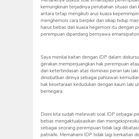
Menariknya diskusi soal emansipasi perempu
kemungkinan terjadinya perubahan situasi dan k
antara tetap mengikuti arus kuasa kepemimpina
menghemoni cara berpikir dan sikap hidup ma
harus bebas dari kuasa hegemoni itu dengan 
perempuan dipandang bernyawa emansipatoris t
Saya menilai kaitan dengan IDP dalam diskurs
gerakan memperjuangkan hak perempuan atau
dari ketertindasan atas dominasi peran laki la
dinisbatkan dirinya sebagai pahlawan kemudi
hak kesetaraan kedudukan dengan kaum laki u
bernegara.
Disini kita sudah melewati soal IDP sebagai
bebas mengaktualisasikan dan mengekspresikan
sebagai seorang perempuan tidak lagi dibatasi
patriarki. Memahami IDP tidak lagi berkaitan 