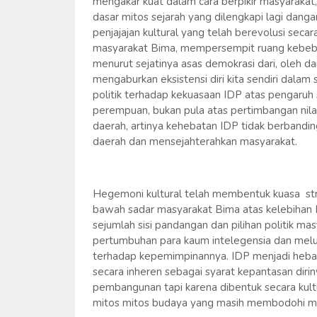
mengakar kuat dalam cara berpikir masyaraka
dasar mitos sejarah yang dilengkapi lagi danga
penjajajan kultural yang telah berevolusi secar
masyarakat Bima, mempersempit ruang kebebas
menurut sejatinya asas demokrasi dari, oleh da
mengaburkan eksistensi diri kita sendiri dalam 
politik terhadap kekuasaan IDP atas pengaruh 
perempuan, bukan pula atas pertimbangan nil
daerah, artinya kehebatan IDP tidak berband
daerah dan mensejahterahkan masyarakat.
Hegemoni kultural telah membentuk kuasa str
bawah sadar masyarakat Bima atas kelebihan I
sejumlah sisi pandangan dan pilihan politik 
pertumbuhan para kaum intelegensia dan melump
terhadap kepemimpinannya. IDP menjadi hebat 
secara inheren sebagai syarat kepantasan diri
pembangunan tapi karena dibentuk secara kultura
mitos mitos budaya yang masih membodohi m