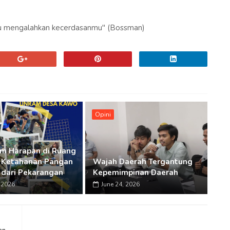
imu mengalahkan kecerdasanmu" (Bossman)
Opini
m Harapan di Ruang
 Ketahanan Pangan
Wajah Daerah Tergantung
 dari Pekarangan
Kepemimpinan Daerah
, 2026
June 24, 2026