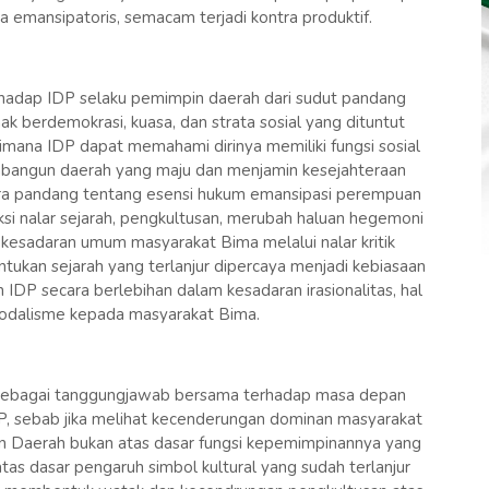
a emansipatoris, semacam terjadi kontra produktif.
erhadap IDP selaku pemimpin daerah dari sudut pandang
k berdemokrasi, kuasa, dan strata sosial yang dituntut
aimana IDP dapat memahami dirinya memiliki fungsi sosial
angun daerah yang maju dan menjamin kesejahteraan
cara pandang tentang esensi hukum emansipasi perempuan
si nalar sejarah, pengkultusan, merubah haluan hegemoni
kesadaran umum masyarakat Bima melalui nalar kritik
tukan sejarah yang terlanjur dipercaya menjadi kebiasaan
DP secara berlebihan dalam kesadaran irasionalitas, hal
 feodalisme kepada masyarakat Bima.
i sebagai tanggungjawab bersama terhadap masa depan
P, sebab jika melihat kecenderungan dominan masyarakat
 Daerah bukan atas dasar fungsi kepemimpinannya yang
s dasar pengaruh simbol kultural yang sudah terlanjur