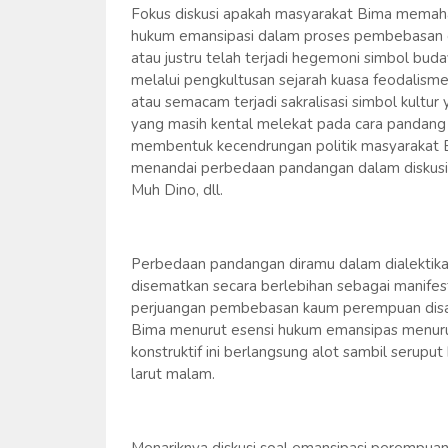
Fokus diskusi apakah masyarakat Bima memah
hukum emansipasi dalam proses pembebasan dir
atau justru telah terjadi hegemoni simbol b
melalui pengkultusan sejarah kuasa feodalisme
atau semacam terjadi sakralisasi simbol kultur
yang masih kental melekat pada cara pandang
membentuk kecendrungan politik masyarakat Bi
menandai perbedaan pandangan dalam diskus
Muh Dino, dll.
Perbedaan pandangan diramu dalam dialektik
disematkan secara berlebihan sebagai manife
perjuangan pembebasan kaum perempuan disat
Bima menurut esensi hukum emansipas menurut 
konstruktif ini berlangsung alot sambil serupu
larut malam.