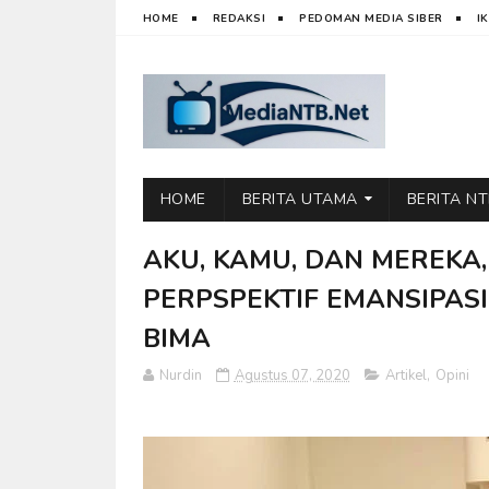
HOME
REDAKSI
PEDOMAN MEDIA SIBER
I
HOME
BERITA UTAMA
BERITA N
AKU, KAMU, DAN MEREKA
PERPSPEKTIF EMANSIPASI
BIMA
Nurdin
Agustus 07, 2020
Artikel
,
Opini