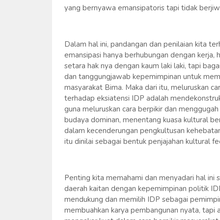
yang bernyawa emansipatoris tapi tidak berjiw
Dalam hal ini, pandangan dan penilaian kita t
emansipasi hanya berhubungan dengan kerja, ha
setara hak nya dengan kaum laki laki, tapi bag
dan tanggungjawab kepemimpinan untuk memb
masyarakat Bima. Maka dari itu, meluruskan 
terhadap eksiatensi IDP adalah mendekonstruk
guna meluruskan cara berpikir dan menggugah 
budaya dominan, menentang kuasa kultural ben
dalam kecenderungan pengkultusan kehebatan I
itu dinilai sebagai bentuk penjajahan kultural
Penting kita memahami dan menyadari hal in
daerah kaitan dengan kepemimpinan politik ID
mendukung dan memilih IDP sebagai pemimpin
membuahkan karya pembangunan nyata, tapi ata