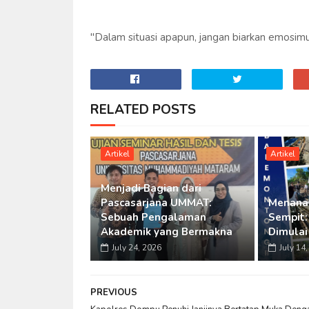
"Dalam situasi apapun, jangan biarkan emos
RELATED POSTS
Artikel
Artikel
Menjadi Bagian dari
Pascasarjana UMMAT:
Menana
Sebuah Pengalaman
Sempit:
Akademik yang Bermakna
Dimulai
July 24, 2026
July 14
PREVIOUS