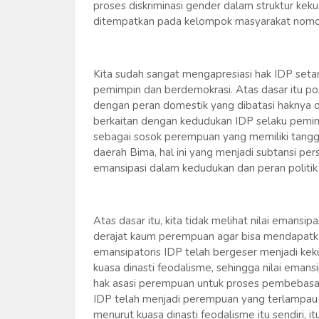
proses diskriminasi gender dalam struktur ke
ditempatkan pada kelompok masyarakat nomor d
Kita sudah sangat mengapresiasi hak IDP setar
pemimpin dan berdemokrasi. Atas dasar itu po
dengan peran domestik yang dibatasi haknya d
berkaitan dengan kedudukan IDP selaku pemimp
sebagai sosok perempuan yang memiliki tangg
daerah Bima, hal ini yang menjadi subtansi per
emansipasi dalam kedudukan dan peran politi
Atas dasar itu, kita tidak melihat nilai emans
derajat kaum perempuan agar bisa mendapatkan h
emansipatoris IDP telah bergeser menjadi kek
kuasa dinasti feodalisme, sehingga nilai eman
hak asasi perempuan untuk proses pembebasan di
IDP telah menjadi perempuan yang terlampau
menurut kuasa dinasti feodalisme itu sendiri,