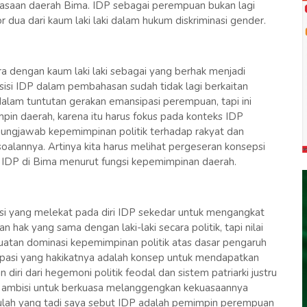
kuasaan daerah Bima. IDP sebagai perempuan bukan lagi
ua dari kaum laki laki dalam hukum diskriminasi gender.
a dengan kaum laki laki sebagai yang berhak menjadi
sisi IDP dalam pembahasan sudah tidak lagi berkaitan
alam tuntutan gerakan emansipasi perempuan, tapi ini
in daerah, karena itu harus fokus pada konteks IDP
ungjawab kepemimpinan politik terhadap rakyat dan
soalannya. Artinya kita harus melihat pergeseran konsepsi
k IDP di Bima menurut fungsi kepemimpinan daerah.
ipasi yang melekat pada diri IDP sekedar untuk mengangkat
ak yang sama dengan laki-laki secara politik, tapi nilai
uatan dominasi kepemimpinan politik atas dasar pengaruh
sipasi yang hakikatnya adalah konsep untuk mendapatkan
ri dari hegemoni politik feodal dan sistem patriarki justru
 ambisi untuk berkuasa melanggengkan kekuasaannya
 itulah yang tadi saya sebut IDP adalah pemimpin perempuan