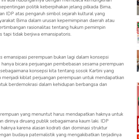
an ini ada hubungannya dengan membaca kemungkinan
epentingan politik keberpihakan jelang pilkada Bima,
n IDP atas pengaruh simbol sejarah kultural yang
syarakat Bima dalam urusan kepemimpinan daerah atau
pertimbangan rasionalitas tentang hukum pemimpin
api tidak berjiwa emansipatoris.
us emansipasi perempuan bukan lagi dalam konsepsi
 hanya bicara perjuangan pembebasan sesama perempuan
ki sebagaimana konsepsi kita tentang sosok Kartini yang
an menjadi kiblat perjuangan perempuan untuk mendapatkan
ntuk berdemokrasi dalam kehidupan berbangsa dan
 perempuan yang menuntut harus mendapatkan haknya untuk
 dirinya diruang publik sebagaimana kaum laki. IDP
 haknya karena alasan kodrati dan dominasi struktur
dengan budaya paternalistik yang mengakibatkan terjadinya