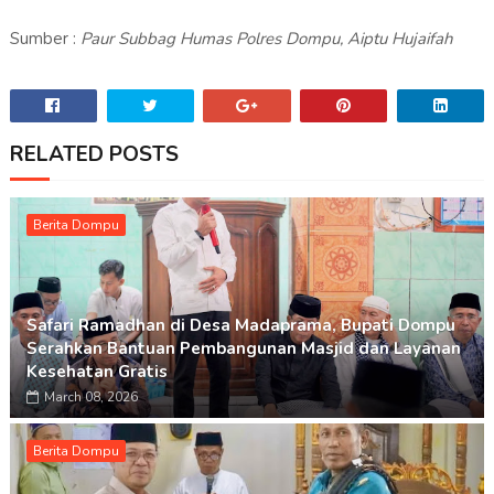
Sumber :
Paur Subbag Humas Polres Dompu, Aiptu Hujaifah
RELATED POSTS
Berita Dompu
Safari Ramadhan di Desa Madaprama, Bupati Dompu
Serahkan Bantuan Pembangunan Masjid dan Layanan
Kesehatan Gratis
March 08, 2026
Berita Dompu