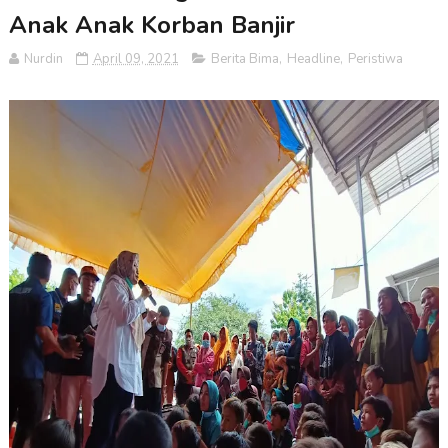
Anak Anak Korban Banjir
Nurdin
April 09, 2021
Berita Bima
,
Headline
,
Peristiwa