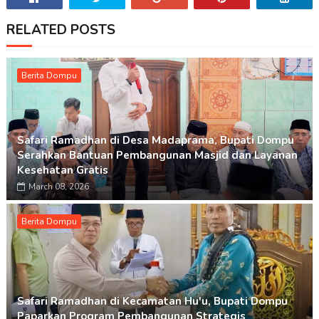
RELATED POSTS
Berita Dompu
Safari Ramadhan di Desa Madaprama, Bupati Dompu
Serahkan Bantuan Pembangunan Masjid dan Layanan
Kesehatan Gratis
March 08, 2026
Berita Dompu
Safari Ramadhan di Kecamatan Hu'u, Bupati Dompu
Paparkan Program Pembangunan Strategis