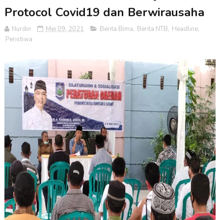
Protocol Covid19 dan Berwirausaha
Nurdin
Mei 09, 2021
Berita Bima
,
Berita NTB
,
Headline
,
Peristiwa