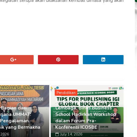
 kegiatan serupa akan dilaksanan kembali dimasa yang akan
Pendidikan
Jembatani Riset Lintas
 Bagian dari
Lembaga, Binus Business
rjana UMMAT:
School Hadirkan Workshop
 Pengalaman
dalam Forum Pra-
ik yang Bermakna
Konferensi ICOSBE
, 2026
July 14, 2026