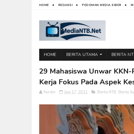
HOME
REDAKSI
PEDOMAN MEDIA SIBER
I
HOME
BERITA UTAMA
BERITA N
29 Mahasiswa Unwar KKN-P
Kerja Fokus Pada Aspek Ke
Nurdin
Juni 17, 2021
Berita NTB
,
Berita 