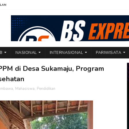
KLAN
TB
NASIONAL
INTERNASIONAL
PARIWISATA
PM di Desa Sukamaju, Program
sehatan
Sumbawa
,
Mahasiswa
,
Pendidikan