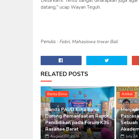
Desa kami. Tentu sangat diharapkan juga agar
datang," ucap Wayan Teguh.
Penulis :
Febri, Mahasiswa Inwar Bali
RELATED POSTS
Berita Bima
Artikel
Bunda PAUD Kota Bima
Menjadi
Dorong Pemanfaatan Rapor
Pascasa
Pendidikan pada Forum K3S
Sebuah
Rasanae Barat
Akadem
August 07, 2026
July 24