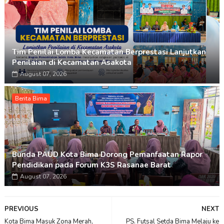
Tim Penilai Lomba Kecamatan Berprestasi Lanjutkan
Penilaian di Kecamatan Asakota
August 07, 2026
Berita Bima
Bunda PAUD Kota Bima Dorong Pemanfaatan Rapor
Pendidikan pada Forum K3S Rasanae Barat
August 07, 2026
PREVIOUS
NEXT
Kota Bima Masuk Zona Merah,
PS. Futsal Setda Bima Melaju ke