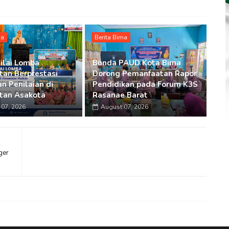
ma
Berita Bima
ilai Lomba
Bunda PAUD Kota Bima
an Berprestasi
Dorong Pemanfaatan Rapor
n Penilaian di
Pendidikan pada Forum K3S
tan Asakota
Rasanae Barat
07, 2026
August 07, 2026
ger