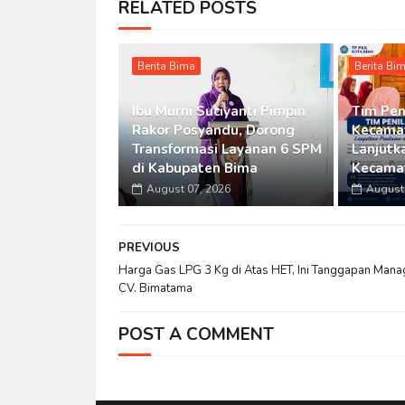
RELATED POSTS
Berita Bima
Berita Bi
Ibu Murni Suciyanti Pimpin
Tim Pen
Rakor Posyandu, Dorong
Kecamat
Transformasi Layanan 6 SPM
Lanjutka
di Kabupaten Bima
Kecama
August 07, 2026
August 
PREVIOUS
Harga Gas LPG 3 Kg di Atas HET, Ini Tanggapan Mana
CV. Bimatama
POST A COMMENT