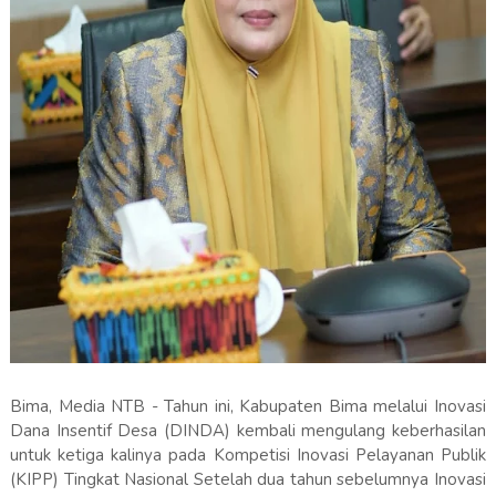
Bima, Media NTB - Tahun ini, Kabupaten Bima melalui Inovasi
Dana Insentif Desa (DINDA) kembali mengulang keberhasilan
untuk ketiga kalinya pada Kompetisi Inovasi Pelayanan Publik
(KIPP) Tingkat Nasional Setelah dua tahun sebelumnya Inovasi