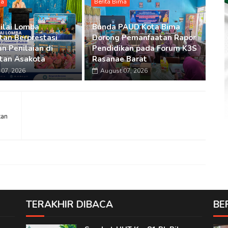
ma
Berita Bima
ilai Lomba
Bunda PAUD Kota Bima
an Berprestasi
Dorong Pemanfaatan Rapor
n Penilaian di
Pendidikan pada Forum K3S
tan Asakota
Rasanae Barat
07, 2026
August 07, 2026
kan
TERAKHIR DIBACA
BE