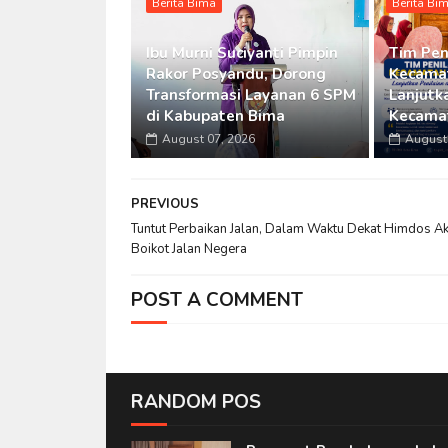
Berita Bima
Berita Bi
Ibu Murni Suciyanti Pimpin
Tim Pen
Rakor Posyandu, Dorong
Kecamat
Transformasi Layanan 6 SPM
Lanjutka
di Kabupaten Bima
Kecama
August 07, 2026
August 
PREVIOUS
Tuntut Perbaikan Jalan, Dalam Waktu Dekat Himdos A
Boikot Jalan Negera
POST A COMMENT
RANDOM POS