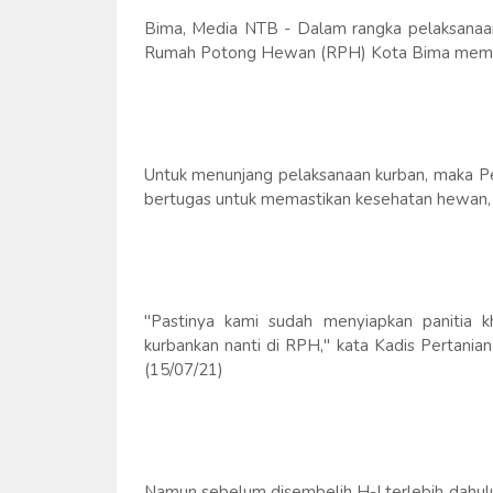
Bima, Media NTB - Dalam rangka pelaksanaan
Rumah Potong Hewan (RPH) Kota Bima memasti
Untuk menunjang pelaksanaan kurban, maka Pe
bertugas untuk memastikan kesehatan hewan, s
"Pastinya kami sudah menyiapkan panitia 
kurbankan nanti di RPH," kata Kadis Pertania
(15/07/21)
Namun sebelum disembelih H-I terlebih dahulu 