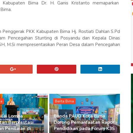
n Kabupaten Bima Dr. H. Ganis Kristanto memaparkan
 Bima.
m Penggerak PKK Kabupaten Bima Hj. Rostiati Dahlan S.Pd
am Pencegahan Stunting di Posyandu dan Kepala Dinas
SH, M.Si mempresentasikan Peran Desa dalam Pencegahan
ma
Berita Bima
ilai Lomba
Bunda PAUD Kota Bima
an Berprestasi
Dorong Pemanfaatan Rapor
n Penilaian di
Pendidikan pada Forum K3S