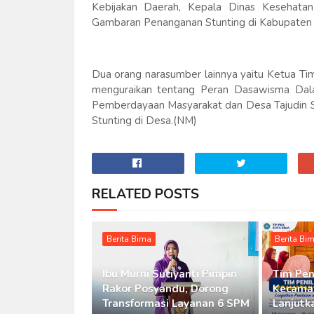
Kebijakan Daerah, Kepala Dinas Kesehata
Gambaran Penanganan Stunting di Kabupaten
Dua orang narasumber lainnya yaitu Ketua Ti
menguraikan tentang Peran Dasawisma Dal
Pemberdayaan Masyarakat dan Desa Tajudin 
Stunting di Desa.(NM)
RELATED POSTS
Berita Bima
Berita Bi
Ibu Murni Suciyanti Pimpin
Tim Pen
Rakor Posyandu, Dorong
Kecamat
Transformasi Layanan 6 SPM
Lanjutka