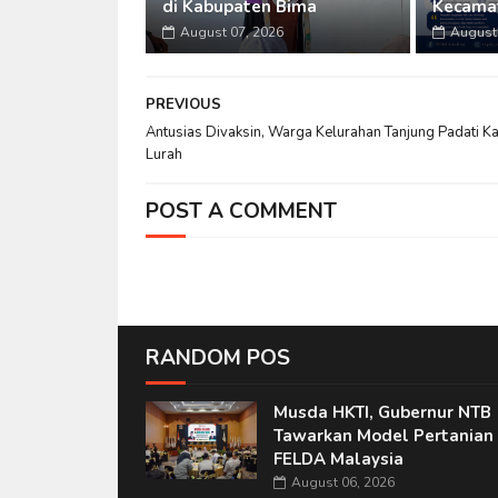
di Kabupaten Bima
Kecama
August 07, 2026
August 
PREVIOUS
Antusias Divaksin, Warga Kelurahan Tanjung Padati K
Lurah
POST A COMMENT
RANDOM POS
Musda HKTI, Gubernur NTB
Tawarkan Model Pertanian 
FELDA Malaysia
August 06, 2026