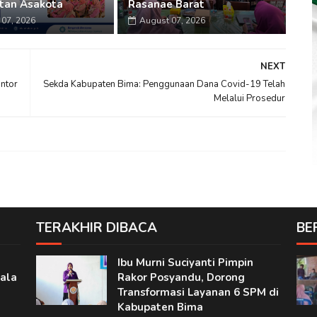
tan Asakota
Rasanae Barat
07, 2026
August 07, 2026
NEXT
antor
Sekda Kabupaten Bima: Penggunaan Dana Covid-19 Telah
Melalui Prosedur
TERAKHIR DIBACA
BE
Ibu Murni Suciyanti Pimpin
ala
Rakor Posyandu, Dorong
Transformasi Layanan 6 SPM di
Kabupaten Bima