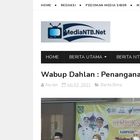
HOME
REDAKSI
PEDOMAN MEDIA SIBER
I
HOME
BERITA UTAMA
BERITA N
Wabup Dahlan : Penanganan
Nurdin
Juli 02, 2021
Berita Bima