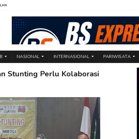
KLAN
TB
NASIONAL
INTERNASIONAL
PARIWISATA
 Stunting Perlu Kolaborasi