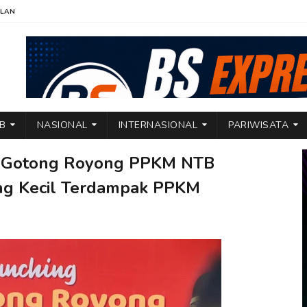
KLAN
TB
NASIONAL
INTERNASIONAL
PARIWISATA
S Gotong Royong PPKM NTB
ng Kecil Terdampak PPKM