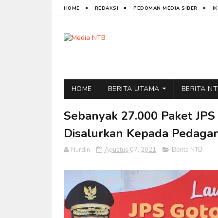
HOME
REDAKSI
PEDOMAN MEDIA SIBER
I
HOME
BERITA UTAMA
BERITA N
Sebanyak 27.000 Paket JP
Disalurkan Kepada Pedaga
Nurdin
Agustus 07, 2021
Berita NTB