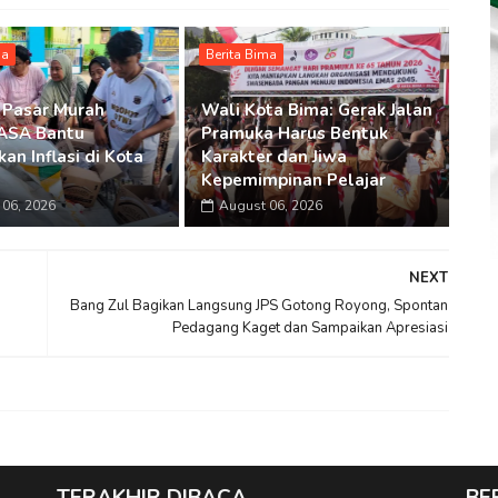
ma
Berita Bima
 Pasar Murah
Wali Kota Bima: Gerak Jalan
SA Bantu
Pramuka Harus Bentuk
an Inflasi di Kota
Karakter dan Jiwa
Kepemimpinan Pelajar
06, 2026
August 06, 2026
NEXT
Bang Zul Bagikan Langsung JPS Gotong Royong, Spontan
Pedagang Kaget dan Sampaikan Apresiasi