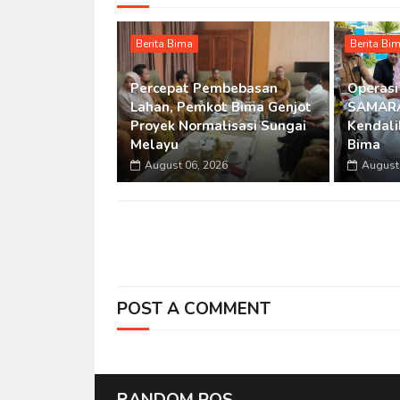
Berita Bima
Berita Bi
Percepat Pembebasan
Operasi
Lahan, Pemkot Bima Genjot
SAMARA
Proyek Normalisasi Sungai
Kendalik
Melayu
Bima
August 06, 2026
August 
POST A COMMENT