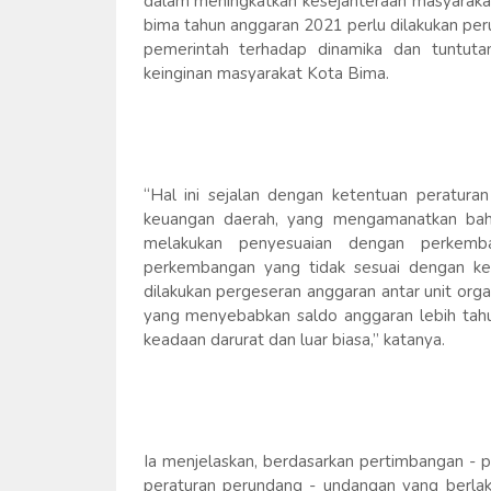
dalam meningkatkan kesejahteraan masyarakat
bima tahun anggaran 2021 perlu dilakukan pe
pemerintah terhadap dinamika dan tuntut
keinginan masyarakat Kota Bima.
“Hal ini sejalan dengan ketentuan peratur
keuangan daerah, yang mengamanatkan bah
melakukan penyesuaian dengan perkemb
perkembangan yang tidak sesuai dengan k
dilakukan pergeseran anggaran antar unit organ
yang menyebabkan saldo anggaran lebih tahu
keadaan darurat dan luar biasa,” katanya.
Ia menjelaskan, berdasarkan pertimbangan - 
peraturan perundang - undangan yang berlak