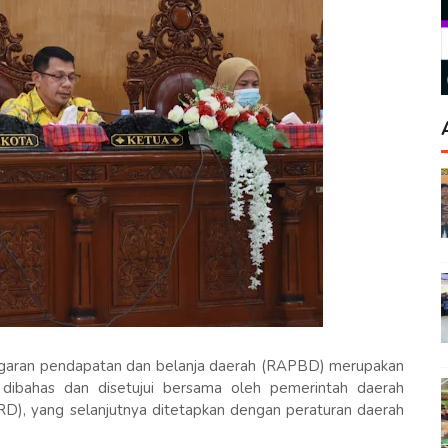
garan pendapatan dan belanja daerah (RAPBD) merupakan
dibahas dan disetujui bersama oleh pemerintah daerah
D), yang selanjutnya ditetapkan dengan peraturan daerah