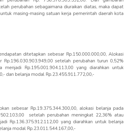
h perubahan Rp. 756.378.303.532,00. Dari gambaran
elah perubahan sebagaimana diuraikan diatas, maka dapat
untuk masing-masing satuan kerja pemerintah daerah kota
endapatan ditetapkan sebesar Rp.150.000.000,00, Alokasi
r Rp.196.030.903.949,00 setelah perubahan turun 0,52%
ga menjadi Rp.195.001.904.113,00 yang diarahkan untuk
0,- dan belanja modal Rp.23.455.911.772,00,-
pkan sebesar Rp.19.375.344.300,00, alokasi belanja pada
.502.103,00 setelah perubahan meningkat 22,36% atau
adi Rp.136.375.912.112,00 yang diarahkan untuk belanja
elanja modal Rp.23.011.544.167,00,-