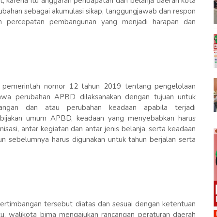
, karena itu anggaran pendapatan dan belanja daerah kota
rubahan sebagai akumulasi sikap, tanggungjawab dan respon
an percepatan pembangunan yang menjadi harapan dan
an pemerintah nomor 12 tahun 2019 tentang pengelolaan
wa perubahan APBD dilaksanakan dengan tujuan untuk
angan dan atau perubahan keadaan apabila terjadi
ebijakan umum APBD, keadaan yang menyebabkan harus
isasi, antar kegiatan dan antar jenis belanja, serta keadaan
n sebelumnya harus digunakan untuk tahun berjalan serta
pertimbangan tersebut diatas dan sesuai dengan ketentuan
u, walikota bima mengajukan rancangan peraturan daerah