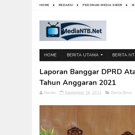
HOME
REDAKSI
PEDOMAN MEDIA SIBER
I
HOME
BERITA UTAMA
BERITA N
Laporan Banggar DPRD At
Tahun Anggaran 2021
Nurdin
September 26, 2021
Berita Bima