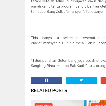
tetapi setelah talud ini dikerjakan yakin d
rumah kami, tentu program yang diberikan ole
terhadap Bang Zulkieflimansyah". Tandasnya.
Tidak hanya itu, pekerjaan tersebut ru
Zulkieflimansyah, S.E., M.Sc. melalui akun Fac
"Talud penahan Gelombang juga sudah di ekse
Sangiang Bima. Mantap Pak Kadis!" tulis orang 
RELATED POSTS
Berita Bima
Berita Bi