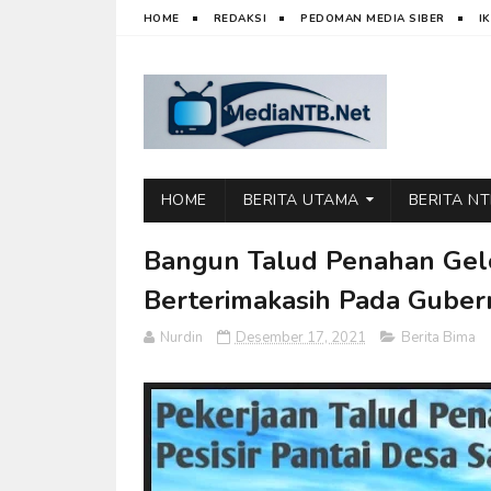
HOME
REDAKSI
PEDOMAN MEDIA SIBER
I
HOME
BERITA UTAMA
BERITA N
Bangun Talud Penahan Gel
Berterimakasih Pada Gube
Nurdin
Desember 17, 2021
Berita Bima