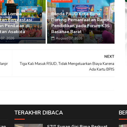
ilai Lomba
Bunda PAUD Kota Bima
an Berprestasi
Dorong Pemanfaatan Rapor
n Penilaian di
Pendidikan pada Forum K3S
tan Asakota
Rasanae Barat
07, 2026
August 07, 2026
NEXT
anjir
Tiga Kali Masuk RSUD, Tidak Mengeluarkan Biaya Karena
Ada Kartu BPJS
TERAKHIR DIBACA
BE
tan
STIT Sunan Giri Bima Perkuat