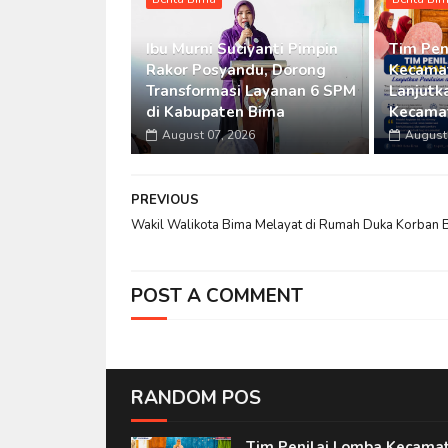
Ibu Murni Suciyanti Pimpin
Tim Pen
Rakor Posyandu, Dorong
Kecamat
Transformasi Layanan 6 SPM
Lanjutka
di Kabupaten Bima
Kecama
August 07, 2026
August 
PREVIOUS
Wakil Walikota Bima Melayat di Rumah Duka Korban B
POST A COMMENT
RANDOM POS
Tim Penilai Lomba Kecama