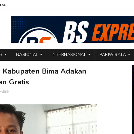
KLAN
TB
NASIONAL
INTERNASIONAL
PARIWISATA
PP Kabupaten Bima Adakan
n Gratis
olitik