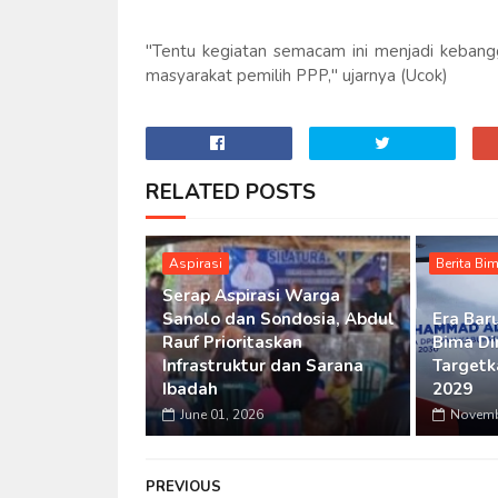
"Tentu kegiatan semacam ini menjadi kebangg
masyarakat pemilih PPP," ujarnya (Ucok)
RELATED POSTS
Aspirasi
Berita Bi
Serap Aspirasi Warga
Sanolo dan Sondosia, Abdul
Era Bar
Rauf Prioritaskan
Bima Di
Infrastruktur dan Sarana
Targetk
Ibadah
2029
June 01, 2026
Novemb
PREVIOUS