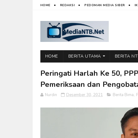
HOME
REDAKSI
PEDOMAN MEDIA SIBER
I
HOME
BERITA UTAMA
BERITA N
Peringati Harlah Ke 50, P
Pemeriksaan dan Pengobata
Nurdin
Desember 30, 2021
Berita Bima
,
P