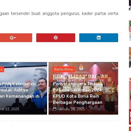
aan tersendiri buat anggota pengurus, kader partai serta
ma
Berita Bima
Dinilai Sebagai
u PAN Kabupaten
Penyelanggara Terbaik
mulai: Aditya
Pilkada Serentak 2024,
an Kemenangan di
KPUD Kota Bima Raih
Berbagai Penghargaan
er 22, 2025
January 28, 2025