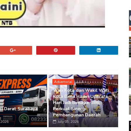
Advertorial
Wali Kota dan Wakil Wali
Kota Bima Hadiri Upacara
Hari Jadi Bima ke-386,
si Darat Surabaya
Perkuat Sinergi
Pembangunan Daerah
, 2026
July 05, 2026