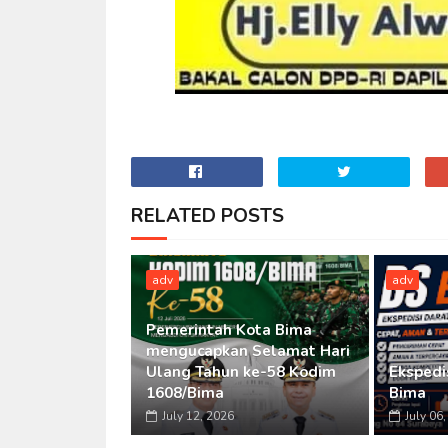
RELATED POSTS
adv
adv
Pemerintah Kota Bima
mengucapkan Selamat Hari
Ulang Tahun ke-58 Kodim
Ekspedi
1608/Bima
Bima
July 12, 2026
July 06