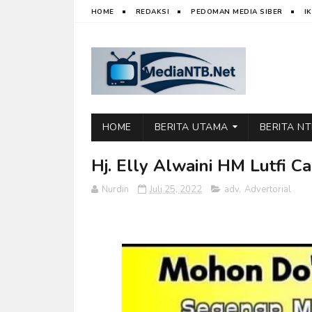
HOME
REDAKSI
PEDOMAN MEDIA SIBER
I
HOME
BERITA UTAMA
BERITA N
Hj. Elly Alwaini HM Lutfi 
Nurdin
Juli 25, 2022
adv
,
Advertorial