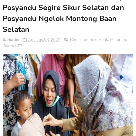
Posyandu Segire Sikur Selatan dan
Posyandu Ngelok Montong Baan
Selatan
Nurdin
Agustus 08, 2022
Berita Lombok
,
Berita Mataram
,
Berita NTB