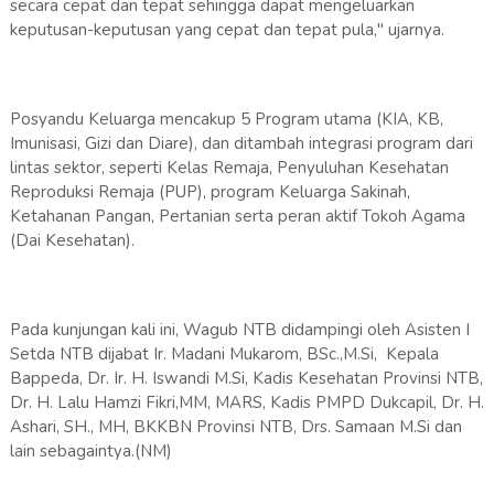
secara cepat dan tepat sehingga dapat mengeluarkan
keputusan-keputusan yang cepat dan tepat pula," ujarnya.
Posyandu Keluarga mencakup 5 Program utama (KIA, KB,
Imunisasi, Gizi dan Diare), dan ditambah integrasi program dari
lintas sektor, seperti Kelas Remaja, Penyuluhan Kesehatan
Reproduksi Remaja (PUP), program Keluarga Sakinah,
Ketahanan Pangan, Pertanian serta peran aktif Tokoh Agama
(Dai Kesehatan).
Pada kunjungan kali ini, Wagub NTB didampingi oleh Asisten I
Setda NTB dijabat Ir. Madani Mukarom, BSc.,M.Si, Kepala
Bappeda, Dr. Ir. H. Iswandi M.Si, Kadis Kesehatan Provinsi NTB,
Dr. H. Lalu Hamzi Fikri,MM, MARS, Kadis PMPD Dukcapil, Dr. H.
Ashari, SH., MH, BKKBN Provinsi NTB, Drs. Samaan M.Si dan
lain sebagaintya.(NM)