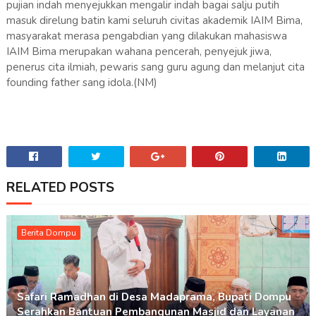
pujian indah menyejukkan mengalir indah bagai salju putih
masuk direlung batin kami seluruh civitas akademik IAIM Bima,
masyarakat merasa pengabdian yang dilakukan mahasiswa
IAIM Bima merupakan wahana pencerah, penyejuk jiwa,
penerus cita ilmiah, pewaris sang guru agung dan melanjut cita
founding father sang idola.(NM)
RELATED POSTS
Berita Dompu
Safari Ramadhan di Desa Madaprama, Bupati Dompu
Serahkan Bantuan Pembangunan Masjid dan Layanan