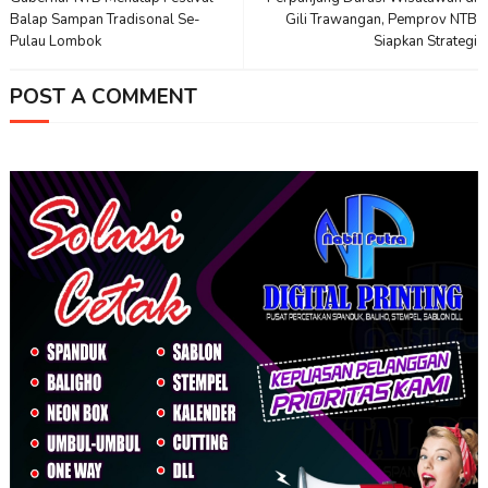
Balap Sampan Tradisonal Se-
Gili Trawangan, Pemprov NTB
Pulau Lombok
Siapkan Strategi
POST A COMMENT