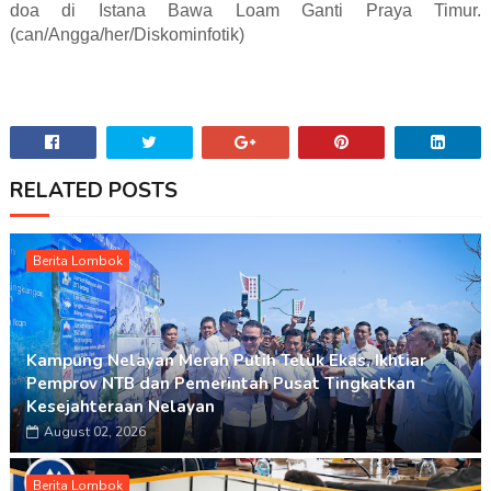
doa di Istana Bawa Loam Ganti Praya Timur.
(can/Angga/her/Diskominfotik)
RELATED POSTS
Berita Lombok
Kampung Nelayan Merah Putih Teluk Ekas, Ikhtiar
Pemprov NTB dan Pemerintah Pusat Tingkatkan
Kesejahteraan Nelayan
August 02, 2026
Berita Lombok