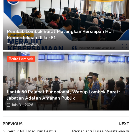
Pemkab Lombok Barat Matangkan Persiapan HUT
Kemerdekaan RI ke-81
August 01, 2026
Berita Lombok
Lantik 50 Pejabat Fungsional, Wabup Lombok Barat:
Jabatan Adalah Amanah Publik
July 31, 2026
PREVIOUS
NEXT
Gubernur NTB Menutup Festival
Perpanjang Durasi Wisatawan di