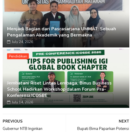
Menjadi Bagian dari Pascasarjana UMMAT: Sebuah
Pengalaman Akademik yang Bermakna
July 24, 2026
Pendidikan
Jembatani Riset Lintas Lembaga, Binus Business
School Hadirkan Workshop dalam Forum Pra-
Konferensi ICOSBE
July 14, 2026
PREVIOUS
NEXT
Gubernur NTB Inginkan
Bupati Bima Paparkan Potensi