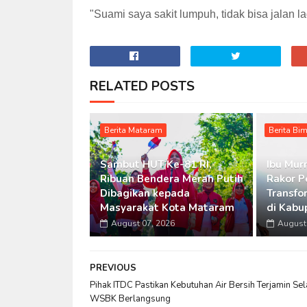
"Suami saya sakit lumpuh, tidak bisa jalan 
RELATED POSTS
Berita Mataram
Berita Bi
Sambut HUT Ke-81 RI,
Ibu Murn
Ribuan Bendera Merah Putih
Rakor P
Dibagikan kepada
Transfo
Masyarakat Kota Mataram
di Kabu
August 07, 2026
August 
PREVIOUS
Pihak ITDC Pastikan Kebutuhan Air Bersih Terjamin Se
WSBK Berlangsung