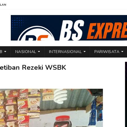
KLAN
TB
NASIONAL
INTERNASIONAL
PARIWISATA
Ketiban Rezeki WSBK