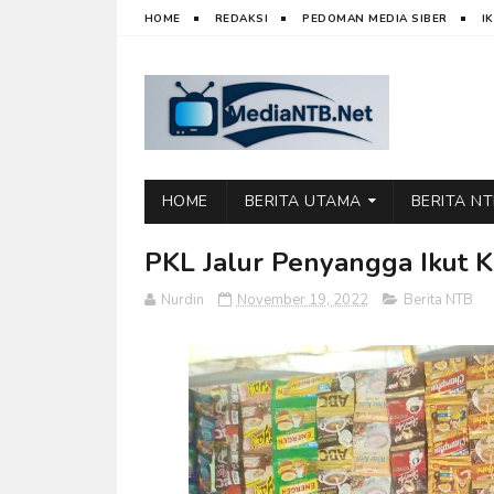
HOME
REDAKSI
PEDOMAN MEDIA SIBER
I
HOME
BERITA UTAMA
BERITA N
PKL Jalur Penyangga Ikut 
Nurdin
November 19, 2022
Berita NTB