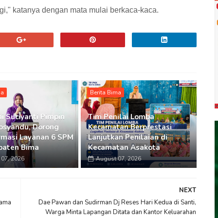
lagi," katanya dengan mata mulai berkaca-kaca.
ma
Berita Bima
i Suciyanti Pimpin
Tim Penilai Lomba
osyandu, Dorong
Kecamatan Berprestasi
rmasi Layanan 6 SPM
Lanjutkan Penilaian di
paten Bima
Kecamatan Asakota
07, 2026
August 07, 2026
NEXT
lama
Dae Pawan dan Sudirman Dj Reses Hari Kedua di Santi,
Warga Minta Lapangan Ditata dan Kantor Keluarahan