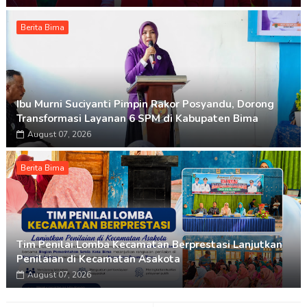
Berita Bima
Ibu Murni Suciyanti Pimpin Rakor Posyandu, Dorong
Transformasi Layanan 6 SPM di Kabupaten Bima
August 07, 2026
Berita Bima
Tim Penilai Lomba Kecamatan Berprestasi Lanjutkan
Penilaian di Kecamatan Asakota
August 07, 2026