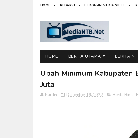
HOME
REDAKSI
PEDOMAN MEDIA SIBER
I
HOME
BERITA UTAMA
BERITA N
Upah Minimum Kabupaten B
Juta
Nurdin
Desember 19, 2022
Berita Bima
,