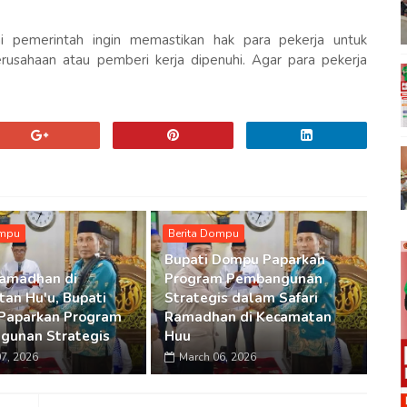
ni pemerintah ingin memastikan hak para pekerja untuk
usahaan atau pemberi kerja dipenuhi. Agar para pekerja
ompu
Berita Dompu
Bupati Dompu Paparkan
Ramadhan di
Program Pembangunan
an Hu'u, Bupati
Strategis dalam Safari
Paparkan Program
Ramadhan di Kecamatan
gunan Strategis
Huu
7, 2026
March 06, 2026