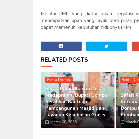
Melalui UMK yang diatur dalam regulasi i
mendapatkan upah yang layak oleh pihak per
dapat memenuhi kebutuhan hidupnya.(NM)
RELATED POSTS
Berita Dompu
Berita D
Safari Ramadhan di Desa
Madaprama, Bupati Dompu
Safari 
Serahkan Bantuan
Kecamat
Pembangunan Masjid dan
Dompu 
Layanan Kesehatan Gratis
Pemban
March 08, 2026
March 0