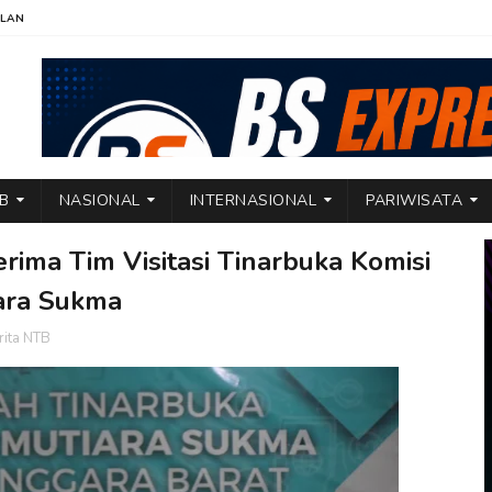
KLAN
TB
NASIONAL
INTERNASIONAL
PARIWISATA
ma Tim Visitasi Tinarbuka Komisi
iara Sukma
rita NTB