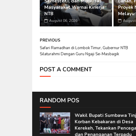
Semester I, dan Mobilitas
Lahan, 
Masyarakat Warnai Kinerja
Proyek 
NTB
Melayu
August 06, 2026
August 
PREVIOUS
Safari Ramadhan di Lombok Timur, Gubernur NTB
Silaturahmi Dengan Guru Ngaji Se-Masbagik
POST A COMMENT
RANDOM POS
Wakil Bupati Sumbawa Tin
Korban Kebakaran di Desa
Kerekeh, Tekankan Penceg
dan Penanganan Terpadu