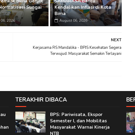
Pemkot Bima Genjot
SAMARASA Bantu
Normalisasi Sungai
Kendalikan Inflasi di Kota
Bima
06, 2026
August 06, 2026
NEXT
Kerjasama RS Mandalika - BPJS Kesehatan Segera
Terwujud: Masyarakat Semakin Terlayani
TERAKHIR DIBACA
BE
jau
BPS: Pariwisata, Ekspor
Semester I, dan Mobilitas
ahan
Masyarakat Warnai Kinerja
NTB