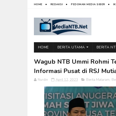
HOME
REDAKSI
PEDOMAN MEDIA SIBER
I
HOME
BERITA UTAMA
BERITA N
Wagub NTB Ummi Rohmi Teri
Informasi Pusat di RSJ Mut
Nurdin
April 12, 2023
Berita Mataram
,
Be