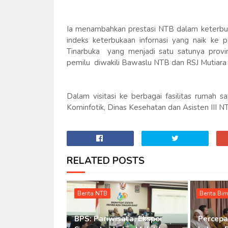
Ia menambahkan prestasi NTB dalam keterbuk
indeks keterbukaan infornasi yang naik ke 
Tinarbuka yang menjadi satu satunya provi
pemilu diwakili Bawaslu NTB dan RSJ Mutiara
Dalam visitasi ke berbagai fasilitas rumah s
Kominfotik, Dinas Kesehatan dan Asisten III N
RELATED POSTS
Berita NTB
Berita Bi
BPS: Pariwisata, Ekspor
Percep