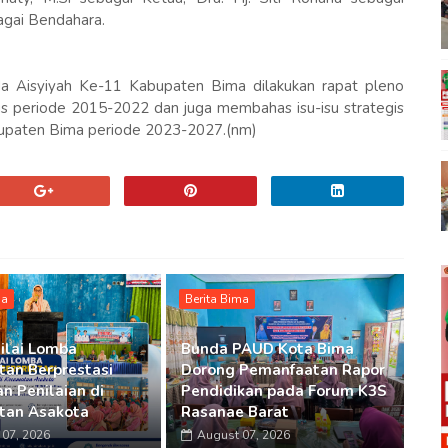
bagai Bendahara.
a Aisyiyah Ke-11 Kabupaten Bima dilakukan rapat pleno
s periode 2015-2022 dan juga membahas isu-isu strategis
bupaten Bima periode 2023-2027.(nm)
ma
Berita Bima
ilai Lomba
Bunda PAUD Kota Bima
an Berprestasi
Dorong Pemanfaatan Rapor
n Penilaian di
Pendidikan pada Forum K3S
tan Asakota
Rasanae Barat
07, 2026
August 07, 2026