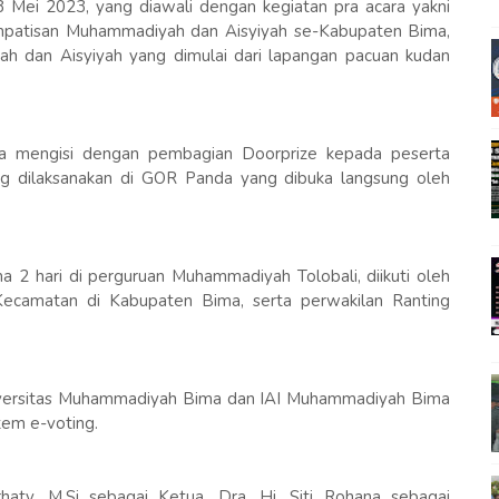
Mei 2023, yang diawali dengan kegiatan pra acara yakni
impatisan Muhammadiyah dan Aisyiyah se-Kabupaten Bima,
h dan Aisyiyah yang dimulai dari lapangan pacuan kudan
a mengisi dengan pembagian Doorprize kepada peserta
g dilaksanakan di GOR Panda yang dibuka langsung oleh
 2 hari di perguruan Muhammadiyah Tolobali, diikuti oleh
Kecamatan di Kabupaten Bima, serta perwakilan Ranting
Universitas Muhammadiyah Bima dan IAI Muhammadiyah Bima
tem e-voting.
haty, M.Si sebagai Ketua, Dra. Hj. Siti Rohana sebagai