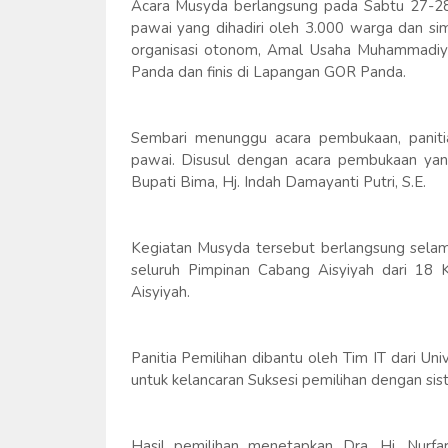
Acara Musyda berlangsung pada Sabtu 27-28 
pawai yang dihadiri oleh 3.000 warga dan s
organisasi otonom, Amal Usaha Muhammadiya
Panda dan finis di Lapangan GOR Panda.
Sembari menunggu acara pembukaan, paniti
pawai. Disusul dengan acara pembukaan yan
Bupati Bima, Hj. Indah Damayanti Putri, S.E.
Kegiatan Musyda tersebut berlangsung selama
seluruh Pimpinan Cabang Aisyiyah dari 18 
Aisyiyah.
Panitia Pemilihan dibantu oleh Tim IT dari 
untuk kelancaran Suksesi pemilihan dengan sis
Hasil pemilihan menetapkan Dra. Hj. Nurfar