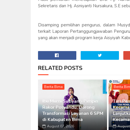
Sekretaris dan Hj. Asniyanti Nursakura, S.E se
Disamping pemilihan pengurus, dalam Musyd
terkait Laporan Pertanggungjawaban Penguru
yang akan menjadi program kerja Aisyiyah Ka
RELATED POSTS
Berita Bima
Berita Bi
Ibu Murni Suciyanti Pimpin
Tim Pen
Rakor Posyandu, Dorong
Kecamat
Transformasi Layanan 6 SPM
Lanjutka
di Kabupaten Bima
Kecama
August 07, 2026
August 