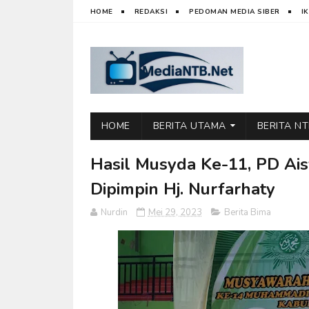
HOME
REDAKSI
PEDOMAN MEDIA SIBER
I
HOME
BERITA UTAMA
BERITA N
Hasil Musyda Ke-11, PD Ai
Dipimpin Hj. Nurfarhaty
Nurdin
Mei 29, 2023
Berita Bima