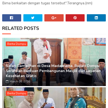
Bima berkaitan dengan tugas tersebut".Terangnya.(nm)
RELATED POSTS
Berita Dompu
Safari Ramadhan di Desa Madaprama, Bupati Dompu
Serahkan Bantuan Pembangunan Masjid dan Layanan
Kesehatan Gratis
March 08, 2026
Berita Dompu