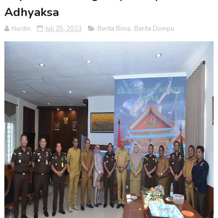
Adhyaksa
Nurdin
Juli 25, 2023
Berita Bima
,
Berita Dompu