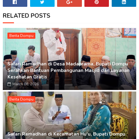
RELATED POSTS
Berita Dompu
Safari Ramadhan di Desa Madaprama, Bupati Dompu
Serahkan Bantuan Pembangunan Masjid dan Layanan
Kesehatan Gratis
March 08, 2026
Berita Dompu
Safari Ramadhan di Kecamatan Hu'u, Bupati Dompu