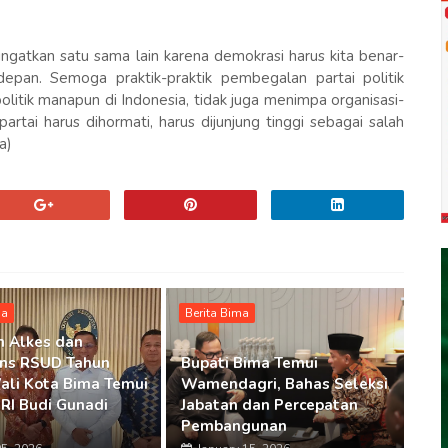
ingatkan satu sama lain karena demokrasi harus kita benar-
pan. Semoga praktik-praktik pembegalan partai politik
olitik manapun di Indonesia, tidak juga menimpa organisasi-
artai harus dihormati, harus dijunjung tinggi sebagai salah
a)
ma
Berita Bima
n Alkes dan
ns RSUD Tahun
Bupati Bima Temui
ali Kota Bima Temui
Wamendagri, Bahas Seleksi
RI Budi Gunadi
Jabatan dan Percepatan
Pembangunan