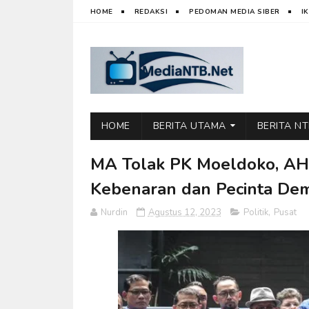
HOME
REDAKSI
PEDOMAN MEDIA SIBER
I
HOME
BERITA UTAMA
BERITA N
MA Tolak PK Moeldoko, AH
Kebenaran dan Pecinta Dem
Nurdin
Agustus 12, 2023
Politik
,
Pusat