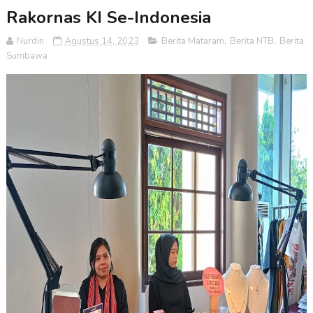
Rakornas KI Se-Indonesia
Nurdin
Agustus 14, 2023
Berita Mataram
,
Berita NTB
,
Berita
Sumbawa