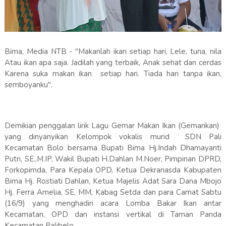
Bima, Media NTB - "Makanlah ikan setiap hari, Lele, tuna, nila
Atau ikan apa saja. Jadilah yang terbaik, Anak sehat dan cerdas
Karena suka makan ikan setiap hari. Tiada hari tanpa ikan,
semboyanku".
Demikian penggalan lirik Lagu Gemar Makan Ikan (Gemarikan)
yang dinyanyikan Kelompok vokalis murid SDN Pali
Kecamatan Bolo bersama Bupati Bima Hj.Indah Dhamayanti
Putri, SE.,M.IP, Wakil Bupati H.Dahlan M.Noer, Pimpinan DPRD,
Forkopimda, Para Kepala OPD, Ketua Dekranasda Kabupaten
Bima Hj. Rostiati Dahlan, Ketua Majelis Adat Sara Dana Mbojo
Hj. Ferra Amelia, SE, MM, Kabag Setda dan para Camat Sabtu
(16/9) yang menghadiri acara Lomba Bakar Ikan antar
Kecamatan, OPD dan instansi vertikal di Taman Panda
Kecamatan Palibelo.