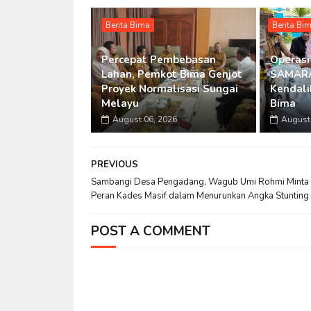
Berita Bima
Berita Bi
Percepat Pembebasan
Operasi
Lahan, Pemkot Bima Genjot
SAMARA
Proyek Normalisasi Sungai
Kendalik
Melayu
Bima
August 06, 2026
August 
PREVIOUS
Sambangi Desa Pengadang, Wagub Umi Rohmi Minta
Peran Kades Masif dalam Menurunkan Angka Stunting
POST A COMMENT