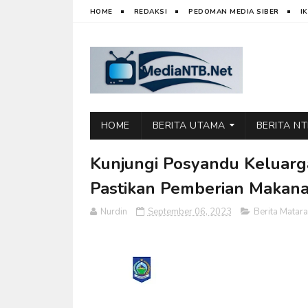
HOME
REDAKSI
PEDOMAN MEDIA SIBER
I
HOME
BERITA UTAMA
BERITA N
Kunjungi Posyandu Keluar
Pastikan Pemberian Makana
Nurdin
September 06, 2023
Berita Matar