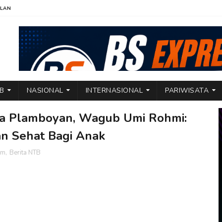
KLAN
TB
NASIONAL
INTERNASIONAL
PARIWISATA
ga Plamboyan, Wagub Umi Rohmi:
n Sehat Bagi Anak
am
,
Berita NTB