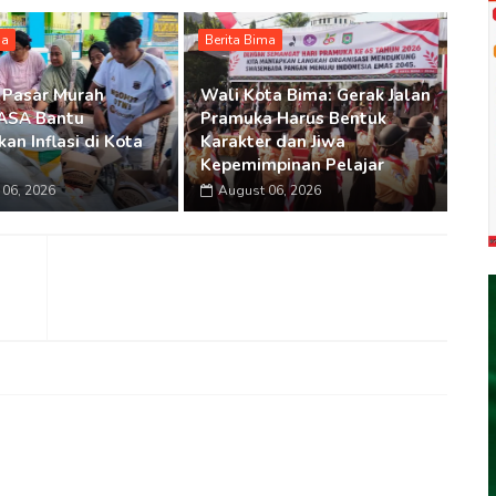
ma
Berita Bima
 Pasar Murah
Wali Kota Bima: Gerak Jalan
SA Bantu
Pramuka Harus Bentuk
an Inflasi di Kota
Karakter dan Jiwa
Kepemimpinan Pelajar
06, 2026
August 06, 2026