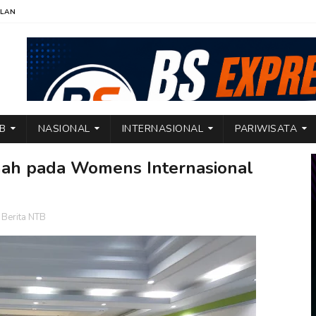
KLAN
TB
NASIONAL
INTERNASIONAL
PARIWISATA
mah pada Womens Internasional
Berita NTB