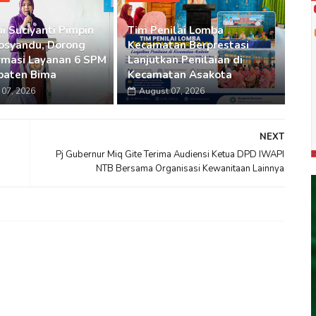
i Suciyanti Pimpin
Tim Penilai Lomba
osyandu, Dorong
Kecamatan Berprestasi
rmasi Layanan 6 SPM
Lanjutkan Penilaian di
paten Bima
Kecamatan Asakota
07, 2026
August 07, 2026
NEXT
Pj Gubernur Miq Gite Terima Audiensi Ketua DPD IWAPI
NTB Bersama Organisasi Kewanitaan Lainnya