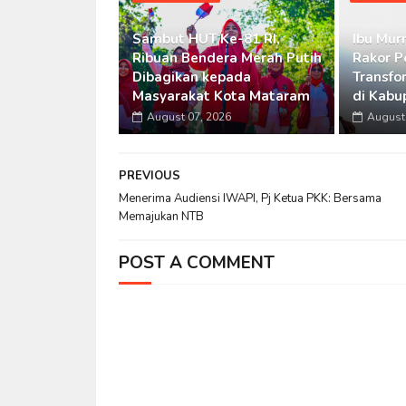
Sambut HUT Ke-81 RI,
Ibu Murn
Ribuan Bendera Merah Putih
Rakor P
Dibagikan kepada
Transfo
Masyarakat Kota Mataram
di Kabu
August 07, 2026
August 
PREVIOUS
Menerima Audiensi IWAPI, Pj Ketua PKK: Bersama
Memajukan NTB
POST A COMMENT