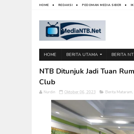
HOME
REDAKSI
PEDOMAN MEDIA SIBER
I
HOME
BERITA UTAMA
BERITA N
NTB Ditunjuk Jadi Tuan Ru
Club
Nurdin
Oktober 06, 2023
Berita Mataram
,