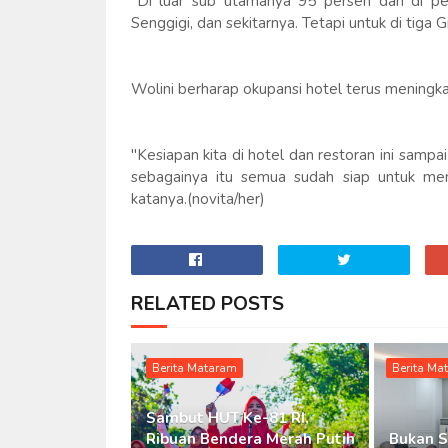
"Di luar sub utamanya 95 persen dan di p
Senggigi, dan sekitarnya. Tetapi untuk di tiga 
Wolini berharap okupansi hotel terus mening
"Kesiapan kita di hotel dan restoran ini samp
sebagainya itu semua sudah siap untuk m
katanya.(novita/her)
RELATED POSTS
Berita Mataram
Berita Ma
Sambut HUT Ke-81 RI,
Ribuan Bendera Merah Putih
Bukan S