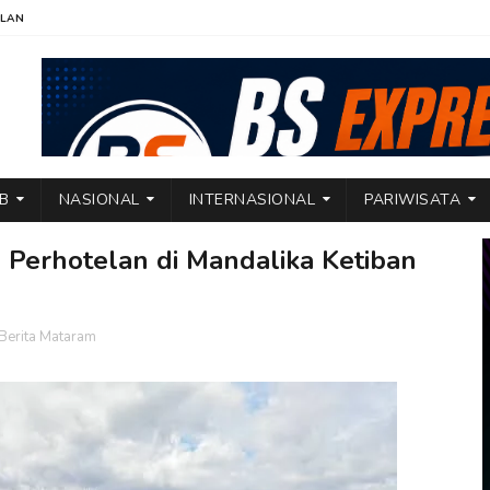
KLAN
TB
NASIONAL
INTERNASIONAL
PARIWISATA
Perhotelan di Mandalika Ketiban
Berita Mataram