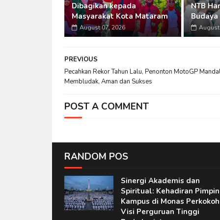
Dibagikan kepada
NTB Ha
Masyarakat Kota Mataram
Budaya 
August 07, 2026
August 
PREVIOUS
Pecahkan Rekor Tahun Lalu, Penonton MotoGP Mandal
Membludak, Aman dan Sukses
POST A COMMENT
RANDOM POS
Sinergi Akademis dan
Spiritual: Kehadiran Pimpi
Kampus di Monas Perkokoh
Visi Perguruan Tinggi