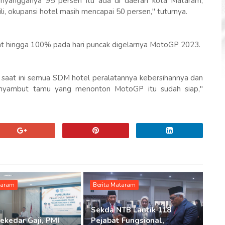
enyangganya 95 persen itu ada di daerah kota Mataram,
Gili, okupansi hotel masih mencapai 50 persen," tuturnya.
kat hingga 100% pada hari puncak digelarnya MotoGP 2023.
ai saat ini semua SDM hotel peralatannya kebersihannya dan
enyambut tamu yang menonton MotoGP itu sudah siap,"
taram
Berita Mataram
Sekda NTB Lantik 118
ekedar Gaji, PMI
Pejabat Fungsional,