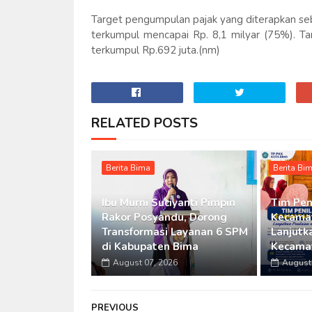
Target pengumpulan pajak yang diterapkan seb
terkumpul mencapai Rp. 8,1 milyar (75%). T
terkumpul Rp.692 juta.(nm)
RELATED POSTS
Berita Bima
Berita Bi
Ibu Murni Suciyanti Pimpin
Tim Pen
Rakor Posyandu, Dorong
Kecamat
Transformasi Layanan 6 SPM
Lanjutka
di Kabupaten Bima
Kecama
August 07, 2026
August 
PREVIOUS