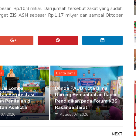
esar Rp.10,8 miliar. Dari jumlah tersebut zakat yang sudah
arget ZIS ASN sebesar Rp.1,17 milyar dan sampai Oktober
ma
Berita Bima
ilai Lomba
Bunda PAUD Kota Bima
an Berprestasi
Dorong Pemanfaatan Rapor
n Penilaian di
Pendidikan pada Forum K3S
tan Asakota
Rasanae Barat
07, 2026
August 07, 2026
NEXT