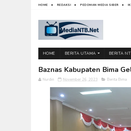
HOME
REDAKSI
PEDOMAN MEDIA SIBER
I
HOME
BERITA UTAMA
BERITA N
Baznas Kabupaten Bima Gel
Nurdin
November 26, 2023
Berita Bima