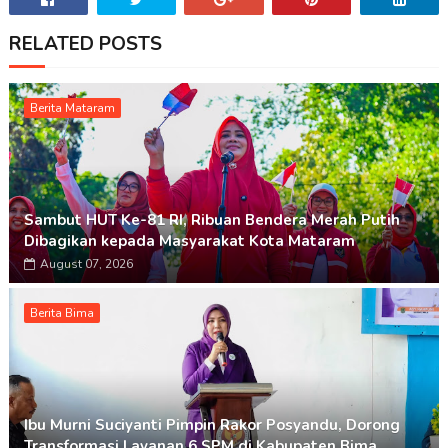
RELATED POSTS
Berita Mataram
Sambut HUT Ke-81 RI, Ribuan Bendera Merah Putih
Dibagikan kepada Masyarakat Kota Mataram
August 07, 2026
Berita Bima
Ibu Murni Suciyanti Pimpin Rakor Posyandu, Dorong
Transformasi Layanan 6 SPM di Kabupaten Bima