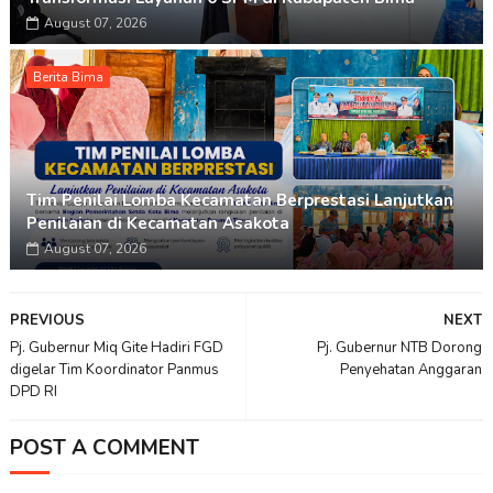
August 07, 2026
Berita Bima
Tim Penilai Lomba Kecamatan Berprestasi Lanjutkan
Penilaian di Kecamatan Asakota
August 07, 2026
PREVIOUS
NEXT
Pj. Gubernur Miq Gite Hadiri FGD
Pj. Gubernur NTB Dorong
digelar Tim Koordinator Panmus
Penyehatan Anggaran
DPD RI
POST A COMMENT