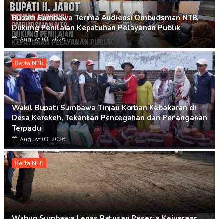
Bupati Sumbawa Terima Audiensi Ombudsman NTB,
Dukung Penilaian Kepatuhan Pelayanan Publik
August 03, 2026
Berita NTB
Wakil Bupati Sumbawa Tinjau Korban Kebakaran di
Desa Kerekeh, Tekankan Pencegahan dan Penanganan
Terpadu
August 03, 2026
Berita NTB
Wabup Sumbawa Lepas Ratusan Peserta Kejuaraan