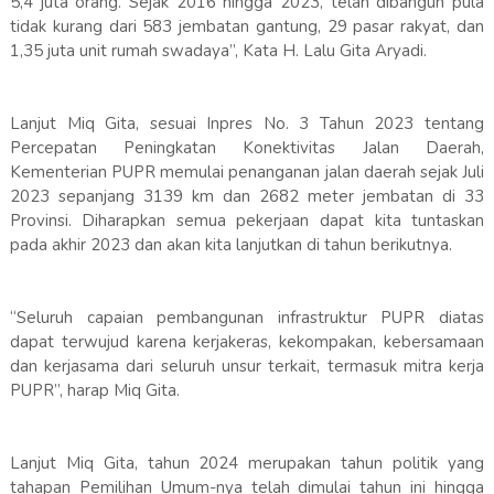
5,4 juta orang. Sejak 2016 hingga 2023, telah dibangun pula
tidak kurang dari 583 jembatan gantung, 29 pasar rakyat, dan
1,35 juta unit rumah swadaya”, Kata H. Lalu Gita Aryadi.
Lanjut Miq Gita, sesuai Inpres No. 3 Tahun 2023 tentang
Percepatan Peningkatan Konektivitas Jalan Daerah,
Kementerian PUPR memulai penanganan jalan daerah sejak Juli
2023 sepanjang 3139 km dan 2682 meter jembatan di 33
Provinsi. Diharapkan semua pekerjaan dapat kita tuntaskan
pada akhir 2023 dan akan kita lanjutkan di tahun berikutnya.
“Seluruh capaian pembangunan infrastruktur PUPR diatas
dapat terwujud karena kerjakeras, kekompakan, kebersamaan
dan kerjasama dari seluruh unsur terkait, termasuk mitra kerja
PUPR”, harap Miq Gita.
Lanjut Miq Gita, tahun 2024 merupakan tahun politik yang
tahapan Pemilihan Umum-nya telah dimulai tahun ini hingga