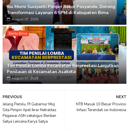
Ibu Murni Suciyanti Pimpin Rakor Posyandu, Dorong
Transformasi Layanan 6 SPM di Kabupaten Bima
August 07, 2026
Berita Bima
Tim Penilai Lomba Kecamatan Berprestasi Lanjutkan
Penilaian di Kecamatan Asakota
August 07, 2026
PREVIOUS
NEXT
Jelang Pemilu, PJ Gubernur Miq
NTB Masuk 10 Besar Provinsi
Gita Pimpin Apel Ikrar Netralitas
Inflasi Terendah se-Indonesia
Pegawai ASN sekaligus Berikan
Satya Lencana Karya Satya