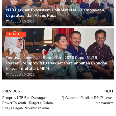
NTB Perkuat Ekosistem UMKM melalui Pembiayaan,
Legalitas, dan Akses Pasar
August 10, 2026
Berita Bima
Realisasi Investasi Semester I 2026 Capai 51,26
Persen, Pemprov NTB Perkuat Pertumbuhan Ekonomi
Inklusif melalui UMKM
August 10, 2026
PREVIOUS
NEXT
Pemprov NTB Beri Dukungan
Pj Gubernur Pastikan RSUP Layani
Power To Youth - Rutgers, Dalam
Masyarakat
Upaya Cegah Perkawinan Anak