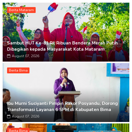
Berita Mataram
Sambut HUT Ke-81 RI, Ribuan Bendera Merah Putih
Dibagikan kepada Masyarakat Kota Mataram
August 07, 2026
Berita Bima
Ibu Murni Suciyanti Pimpin Rakor Posyandu, Dorong
Transformasi Layanan 6 SPM di Kabupaten Bima
August 07, 2026
Berita Bima