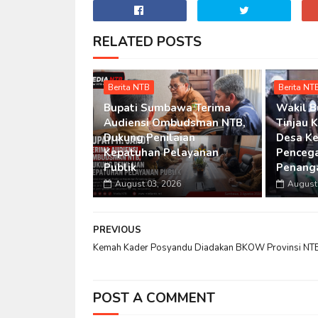
RELATED POSTS
Berita NTB
Berita NT
Bupati Sumbawa Terima
Wakil 
Audiensi Ombudsman NTB,
Tinjau 
Dukung Penilaian
Desa Ke
Kepatuhan Pelayanan
Penceg
Publik
Penang
August 03, 2026
August 
PREVIOUS
Kemah Kader Posyandu Diadakan BKOW Provinsi NT
POST A COMMENT