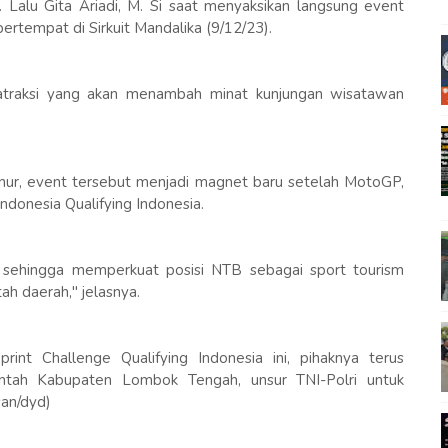
 Lalu Gita Ariadi, M. Si saat menyaksikan langsung event
bertempat di Sirkuit Mandalika (9/12/23).
i-atraksi yang akan menambah minat kunjungan wisatawan
nur, event tersebut menjadi magnet baru setelah MotoGP,
donesia Qualifying Indonesia.
a sehingga memperkuat posisi NTB sebagai sport tourism
h daerah," jelasnya.
nt Challenge Qualifying Indonesia ini, pihaknya terus
ntah Kabupaten Lombok Tengah, unsur TNI-Polri untuk
an/dyd)