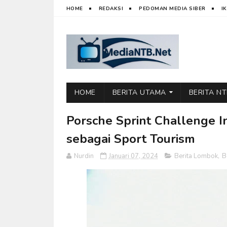
HOME
REDAKSI
PEDOMAN MEDIA SIBER
I
HOME
BERITA UTAMA
BERITA N
Porsche Sprint Challenge I
sebagai Sport Tourism
Nurdin
Januari 07, 2024
Berita Lombok
,
B