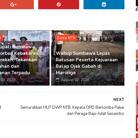
B
Berita NTB
Bupati Sumbawa
Korban Kebakaran di
Wabup Sumbawa Lepas
rekeh, Tekankan
Ratusan Peserta Kejuaraan
ahan dan
Balap Ojek Gabah di
anan Terpadu
Maronge
03, 2026
August 02, 2026
NEXT
B
Semarakkan HUT DWP NTB, Kepala OPD Berlomba Pakai
dan Peraga Baju Adat Sasambo