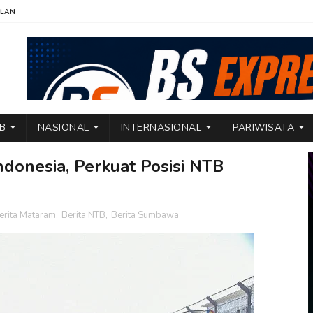
KLAN
TB
NASIONAL
INTERNASIONAL
PARIWISATA
ndonesia, Perkuat Posisi NTB
erita Mataram
,
Berita NTB
,
Berita Sumbawa