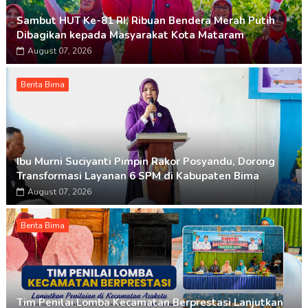
Sambut HUT Ke-81 RI, Ribuan Bendera Merah Putih
Dibagikan kepada Masyarakat Kota Mataram
August 07, 2026
Berita Bima
Ibu Murni Suciyanti Pimpin Rakor Posyandu, Dorong
Transformasi Layanan 6 SPM di Kabupaten Bima
August 07, 2026
Berita Bima
Tim Penilai Lomba Kecamatan Berprestasi Lanjutkan