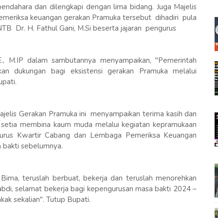
l bendahara dan dilengkapi dengan lima bidang. Juga Majelis
meriksa keuangan gerakan Pramuka tersebut dihadiri pula
B Dr. H. Fathul Gani, M.Si beserta jajaran pengurus
SE., M.IP dalam sambutannya menyampaikan, "Pemerintah
an dukungan bagi eksistensi gerakan Pramuka melalui
pati.
elis Gerakan Pramuka ini menyampaikan terima kasih dan
 setia membina kaum muda melalui kegiatan kepramukaan
rus Kwartir Cabang dan Lembaga Pemeriksa Keuangan
bakti sebelumnya.
ima, teruslah berbuat, bekerja dan teruslah menorehkan
di, selamat bekerja bagi kepengurusan masa bakti 2024 –
ak sekalian". Tutup Bupati.