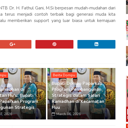
TB Dr. H. Fathul Gani, M.Si berpesan mudah-mudahan dari
a terus menjadi contoh terbaik bagi generasi muda kita
alu memberikan support yang luar biasa untuk kemajuan
ompu
Berita Dompu
Bupati Dompu Paparkan
Ramadhan di
Program Pembangunan
an Hu'u, Bupati
Strategis dalam Safari
Paparkan Program
Ramadhan di Kecamatan
gunan Strategis
Huu
7, 2026
March 06, 2026