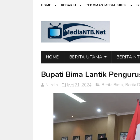
HOME
REDAKSI
PEDOMAN MEDIA SIBER
I
HOME
BERITA UTAMA
BERITA N
Bupati Bima Lantik Pengur
Nurdin
Mei 21, 2024
Berita Bima
,
Berita