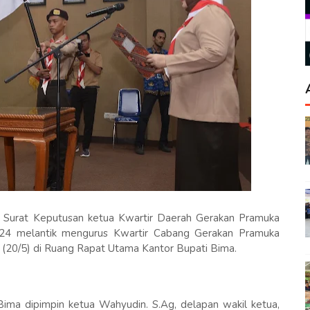
 Surat Keputusan ketua Kwartir Daerah Gerakan Pramuka
24 melantik mengurus Kwartir Cabang Gerakan Pramuka
(20/5) di Ruang Rapat Utama Kantor Bupati Bima.
ma dipimpin ketua Wahyudin. S.Ag, delapan wakil ketua,