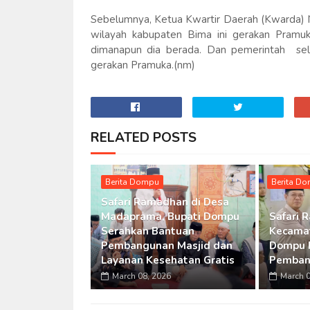
Sebelumnya, Ketua Kwartir Daerah (Kwarda) N
wilayah kabupaten Bima ini gerakan Pramuk
dimanapun dia berada. Dan pemerintah sel
gerakan Pramuka.(nm)
RELATED POSTS
Berita Dompu
Berita D
Safari Ramadhan di Desa
Madaprama, Bupati Dompu
Safari 
Serahkan Bantuan
Kecamat
Pembangunan Masjid dan
Dompu 
Layanan Kesehatan Gratis
Pemban
March 08, 2026
March 0