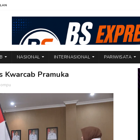
KLAN
TB
NASIONAL
INTERNASIONAL
PARIWISATA
us Kwarcab Pramuka
 Dompu